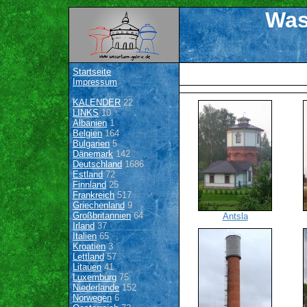
Was
Startseite
Impressum
KALENDER
22
LINKS
10
Albanien
1
Belgien
164
Bulgarien
5
Dänemark
142
Deutschland
1686
Estland
72
Finnland
25
Frankreich
517
Griechenland
9
Großbritannien
64
Antsla
Irland
37
Italien
65
Kroatien
3
Lettland
57
Litauen
41
Luxemburg
75
Niederlande
152
Norwegen
6