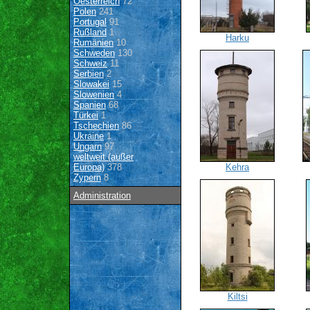
Oesterreich
72
Polen
241
Portugal
91
Rußland
1
Harku
Rumänien
10
Schweden
130
Schweiz
11
Serbien
2
Slowakei
15
Slowenien
4
Spanien
68
Türkei
1
Tschechien
86
Ukraine
1
Ungarn
97
weltweit (außer
Europa)
378
Kehra
Zypern
8
Administration
Kiltsi