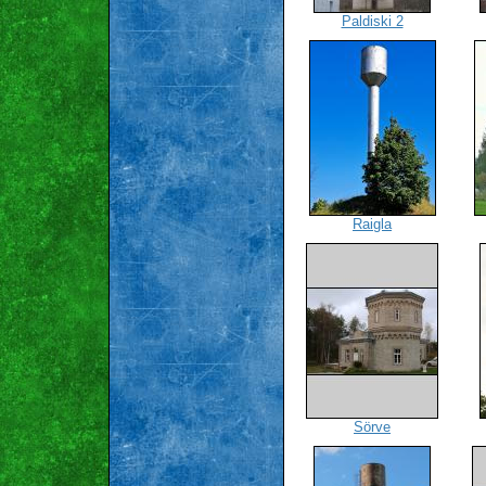
Paldiski 2
Raigla
Sörve