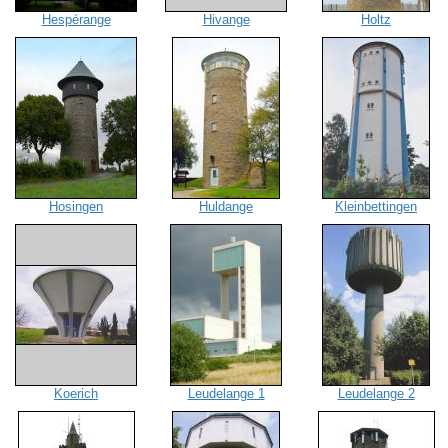
Hespérange
Hivange
Holtz
Hosingen
Huldange
Kleinbettingen
Koerich
Leudelange 1
Leudelange 2