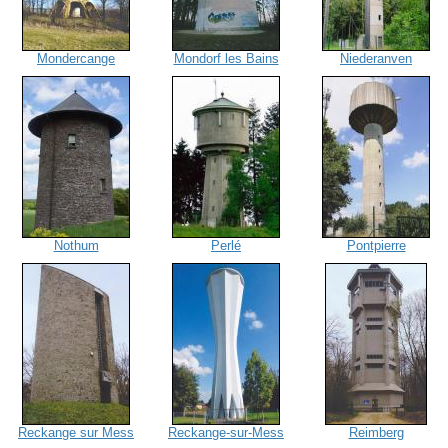
Mondercange
Mondorf les Bains
Niederanven
Nothum
Perlé
Pontpierre
Reckange sur Mess
Reckange-sur-Mess
Reimberg