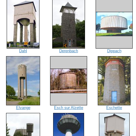
Dahl
Derenbach
Dippach
Elvange
Esch sur Alzette
Eschette