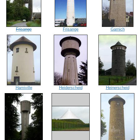
Frisange
Frisange
Garnich
Hamiville
Heiderscheid
Heinerscheid