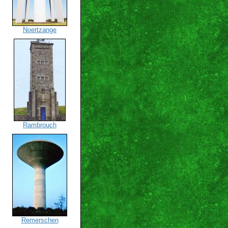
Noertzange
Rambrouch
Remerschen