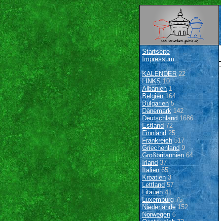
Startseite
Impressum
KALENDER
22
LINKS
10
Albanien
1
Belgien
164
Bulgarien
5
Dänemark
142
Deutschland
1686
Estland
72
Finnland
25
Frankreich
517
Griechenland
9
Großbritannien
64
Irland
37
Italien
65
Kroatien
3
Lettland
57
Litauen
41
Luxemburg
75
Niederlande
152
Norwegen
6