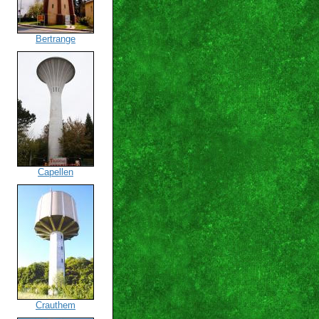
Bertrange
Capellen
Crauthem