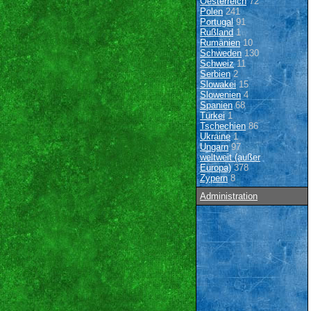
Oesterreich
72
Polen
241
Portugal
91
Rußland
1
Rumänien
10
Schweden
130
Schweiz
11
Serbien
2
Slowakei
15
Slowenien
4
Spanien
68
Türkei
1
Tschechien
86
Ukraine
1
Ungarn
97
weltweit (außer
Europa)
378
Zypern
8
Administration