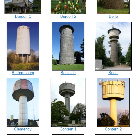
Berdorf 1
Berdorf 2
Berlé
Bettembourg
Boulaide
Bridel
Clemency
Contern 1
Contern 2