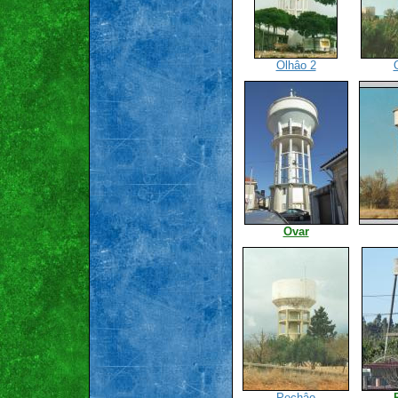
Olhâo 2
Ovar
Pechâo