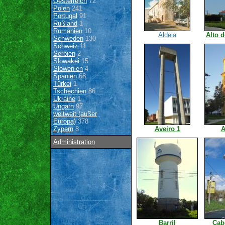
Oesterreich
72
Polen
241
Portugal
91
Rußland
1
Rumänien
10
Aldeia
Alto 
Schweden
130
Schweiz
11
Serbien
2
Slowakei
15
Slowenien
4
Spanien
68
Türkei
1
Tschechien
86
Ukraine
1
Ungarn
97
weltweit (außer
Europa)
378
Zypern
8
Aveiro 1
A
Administration
Barril
Cab