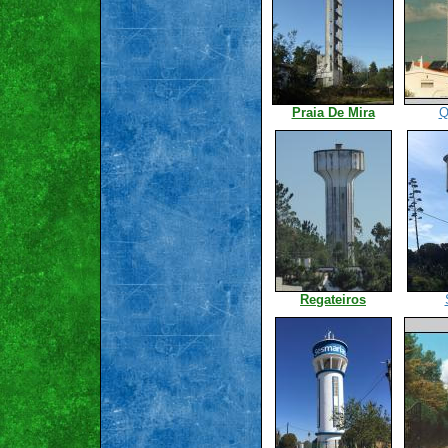
Praia De Mira
Q
Regateiros