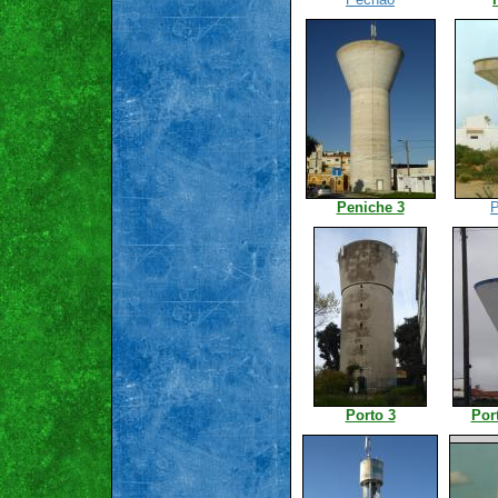
Peniche 3
P
Porto 3
Por