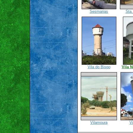
Sesmarias
Sta.
Vila do Bispo
Vila 
Vilamoura
V