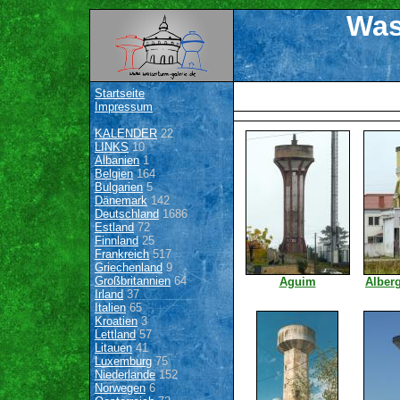
Was
Startseite
Impressum
KALENDER
22
LINKS
10
Albanien
1
Belgien
164
Bulgarien
5
Dänemark
142
Deutschland
1686
Estland
72
Finnland
25
Frankreich
517
Griechenland
9
Großbritannien
64
Aguim
Alber
Irland
37
Italien
65
Kroatien
3
Lettland
57
Litauen
41
Luxemburg
75
Niederlande
152
Norwegen
6