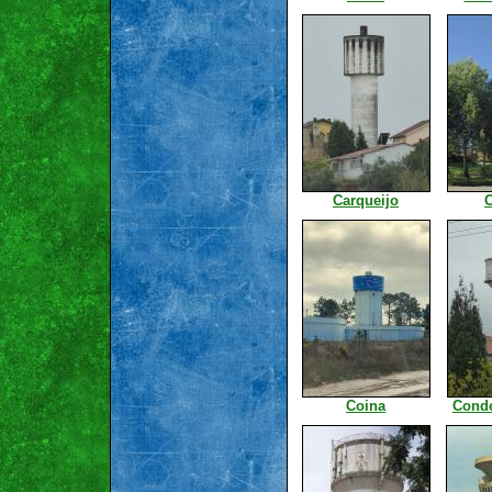
Carqueijo
C
Coina
Conde