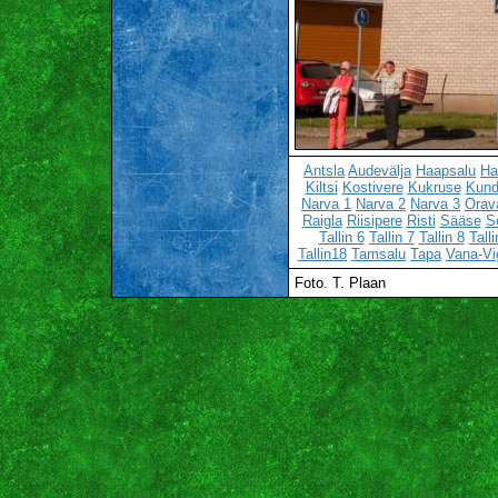
Antsla
Audevälja
Haapsalu
Ha
Kiltsi
Kostivere
Kukruse
Kun
Narva 1
Narva 2
Narva 3
Orav
Raigla
Riisipere
Risti
Sääse
S
Tallin 6
Tallin 7
Tallin 8
Talli
Tallin18
Tamsalu
Tapa
Vana-Vi
Foto. T. Plaan