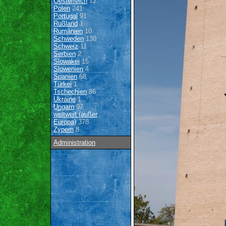
Oesterreich
72
Polen
241
Portugal
91
Rußland
1
Rumänien
10
Schweden
130
Schweiz
11
Serbien
2
Slowakei
15
Slowenien
4
Spanien
68
Türkei
1
Tschechien
86
Ukraine
1
Ungarn
97
weltweit (außer
Europa)
378
Zypern
8
Administration