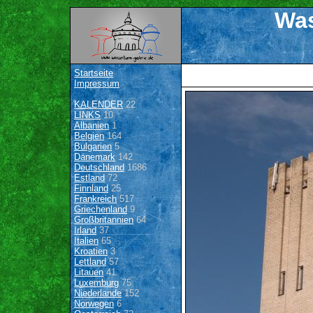
Was
Startseite
Impressum
KALENDER
22
LINKS
10
Albanien
1
Belgien
164
Bulgarien
5
Dänemark
142
Deutschland
1686
Estland
72
Finnland
25
Frankreich
517
Griechenland
9
Großbritannien
64
Irland
37
Italien
65
Kroatien
3
Lettland
57
Litauen
41
Luxemburg
75
Niederlande
152
Norwegen
6