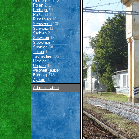
Oesterreich
72
Polen
241
Portugal
91
Rußland
1
Rumänien
10
Schweden
130
Schweiz
11
Serbien
2
Slowakei
15
Slowenien
4
Spanien
68
Türkei
1
Tschechien
86
Ukraine
1
Ungarn
97
weltweit (außer
Europa)
378
Zypern
8
Administration