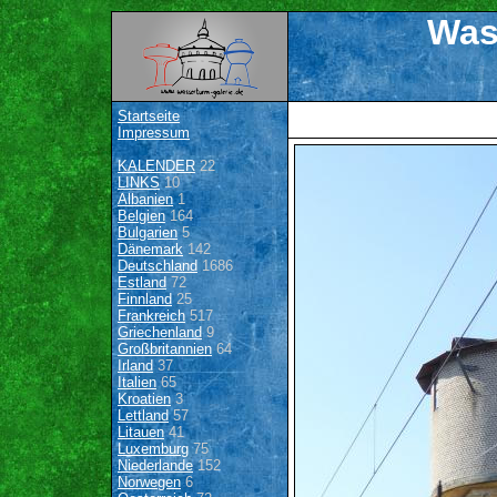
Was
Startseite
Impressum
KALENDER
22
LINKS
10
Albanien
1
Belgien
164
Bulgarien
5
Dänemark
142
Deutschland
1686
Estland
72
Finnland
25
Frankreich
517
Griechenland
9
Großbritannien
64
Irland
37
Italien
65
Kroatien
3
Lettland
57
Litauen
41
Luxemburg
75
Niederlande
152
Norwegen
6