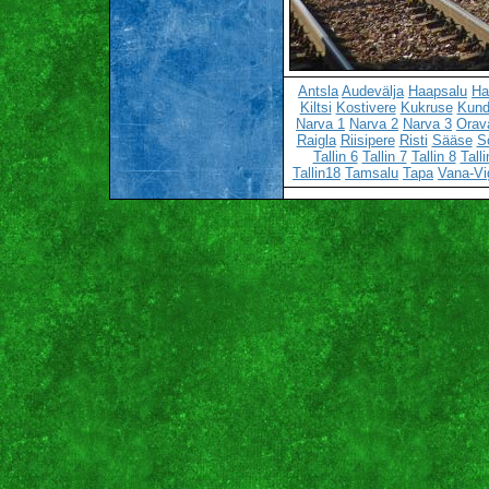
Antsla
Audevälja
Haapsalu
Ha
Kiltsi
Kostivere
Kukruse
Kun
Narva 1
Narva 2
Narva 3
Orav
Raigla
Riisipere
Risti
Sääse
S
Tallin 6
Tallin 7
Tallin 8
Talli
Tallin18
Tamsalu
Tapa
Vana-Vi