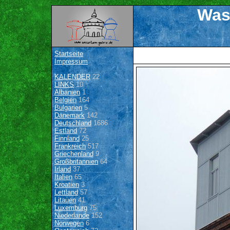
Was
Startseite
Impressum
KALENDER
22
LINKS
10
Albanien
1
Belgien
164
Bulgarien
5
Dänemark
142
Deutschland
1686
Estland
72
Finnland
25
Frankreich
517
Griechenland
9
Großbritannien
64
Irland
37
Italien
65
Kroatien
3
Lettland
57
Litauen
41
Luxemburg
75
Niederlande
152
Norwegen
6