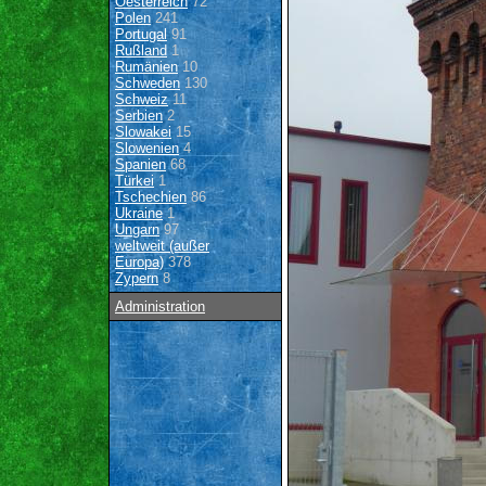
Oesterreich
72
Polen
241
Portugal
91
Rußland
1
Rumänien
10
Schweden
130
Schweiz
11
Serbien
2
Slowakei
15
Slowenien
4
Spanien
68
Türkei
1
Tschechien
86
Ukraine
1
Ungarn
97
weltweit (außer
Europa)
378
Zypern
8
Administration