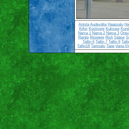
Antsla
Audevälja
Haapsalu
Ha
Kiltsi
Kostivere
Kukruse
Kun
Narva 1
Narva 2
Narva 3
Orav
Raigla
Riisipere
Risti
Sääse
S
Tallin 6
Tallin 7
Tallin 8
Talli
Tallin18
Tamsalu
Tapa
Vana-Vi