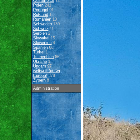
Oesterreich
72
Polen
241
Portugal
91
Rußland
1
Rumänien
10
Schweden
130
Schweiz
11
Serbien
2
Slowakei
15
Slowenien
4
Spanien
68
Türkei
1
Tschechien
86
Ukraine
1
Ungarn
97
weltweit (außer
Europa)
378
Zypern
8
Administration