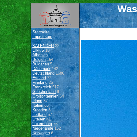
Was
Startseite
Impressum
KALENDER
22
LINKS
10
Albanien
1
Belgien
164
Bulgarien
5
Dänemark
142
Deutschland
1686
Estland
72
Finnland
25
Frankreich
517
Griechenland
9
Großbritannien
64
Irland
37
Italien
65
Kroatien
3
Lettland
57
Litauen
41
Luxemburg
75
Niederlande
152
Norwegen
6