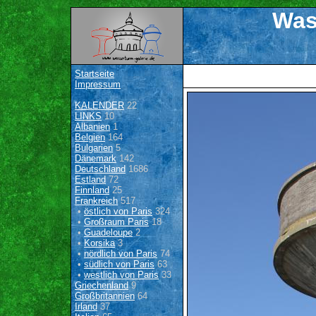
Was
Startseite
Impressum
KALENDER
22
LINKS
10
Albanien
1
Belgien
164
Bulgarien
5
Dänemark
142
Deutschland
1686
Estland
72
Finnland
25
Frankreich
517
•
östlich von Paris
324
•
Großraum Paris
18
•
Guadeloupe
2
•
Korsika
3
•
nördlich von Paris
74
•
südlich von Paris
63
•
westlich von Paris
33
Griechenland
9
Großbritannien
64
Irland
37