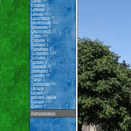
Italien
65
Kroatien
3
Lettland
57
Litauen
41
Luxemburg
75
Niederlande
152
Norwegen
6
Oesterreich
72
Polen
241
Portugal
91
Rußland
1
Rumänien
10
Schweden
130
Schweiz
11
Serbien
2
Slowakei
15
Slowenien
4
Spanien
68
Türkei
1
Tschechien
86
Ukraine
1
Ungarn
97
weltweit (außer
Europa)
378
Zypern
8
Administration