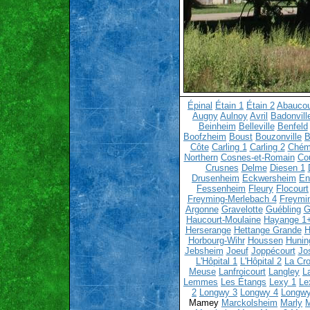
Épinal
Étain 1
Étain 2
Abaucou
Augny
Aulnoy
Avril
Badonvill
Beinheim
Belleville
Benfeld
Boofzheim
Boust
Bouzonville
B
Côte
Carling 1
Carling 2
Chém
Northern
Cosnes-et-Romain
Co
Crusnes
Delme
Diesen 1
Drusenheim
Eckwersheim
En
Fessenheim
Fleury
Flocourt
Freyming-Merlebach 4
Freymi
Argonne
Gravelotte
Guébling
G
Haucourt-Moulaine
Hayange 1
Herserange
Hettange Grande
H
Horbourg-Wihr
Houssen
Hunin
Jebsheim
Joeuf
Joppécourt
Jo
L'Hôpital 1
L'Hôpital 2
La Cro
Meuse
Lanfroicourt
Langley
L
Lemmes
Les Étangs
Lexy 1
Le
2
Longwy 3
Longwy 4
Longwy
Mamey
Marckolsheim
Marly
M