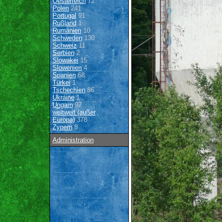
Oesterreich
72
Polen
241
Portugal
91
Rußland
1
Rumänien
10
Schweden
130
Schweiz
11
Serbien
2
Slowakei
15
Slowenien
4
Spanien
68
Türkei
1
Tschechien
86
Ukraine
1
Ungarn
97
weltweit (außer
Europa)
378
Zypern
8
Administration