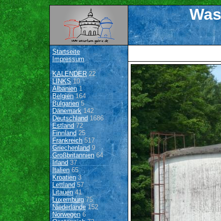
Was
Startseite
Impressum
KALENDER
22
LINKS
10
Albanien
1
Belgien
164
Bulgarien
5
Dänemark
142
Deutschland
1686
Estland
72
Finnland
25
Frankreich
517
Griechenland
9
Großbritannien
64
Irland
37
Italien
65
Kroatien
3
Lettland
57
Litauen
41
Luxemburg
75
Niederlande
152
Norwegen
6