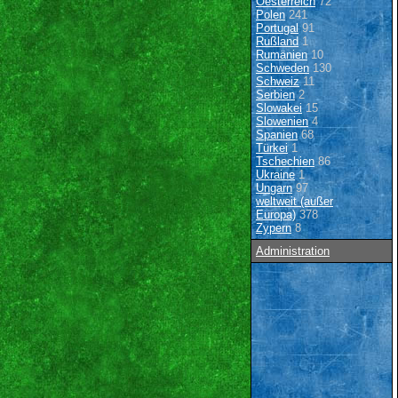
Oesterreich
72
Polen
241
Portugal
91
Rußland
1
Rumänien
10
Schweden
130
Schweiz
11
Serbien
2
Slowakei
15
Slowenien
4
Spanien
68
Türkei
1
Tschechien
86
Ukraine
1
Ungarn
97
weltweit (außer
Europa)
378
Zypern
8
Administration