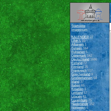
Startseite
Impressum
KALENDER
22
LINKS
10
Albanien
1
Belgien
164
Bulgarien
5
Dänemark
142
Deutschland
1686
Estland
72
Finnland
25
Frankreich
517
Griechenland
9
Großbritannien
64
Irland
37
Italien
65
Kroatien
3
Lettland
57
Litauen
41
Luxemburg
75
Niederlande
152
Norwegen
6