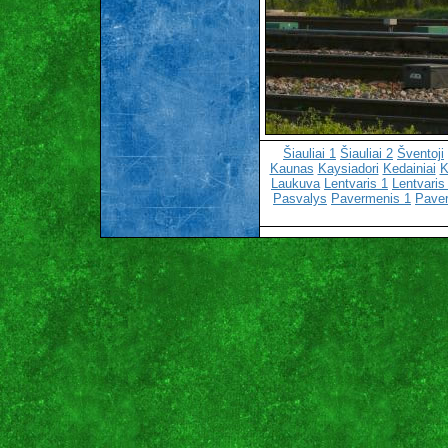
Šiauliai 1
Šiauliai 2
Šventoji
Kaunas
Kaysiadori
Kedainiai
K
Laukuva
Lentvaris 1
Lentvaris
Pasvalys
Pavermenis 1
Pave