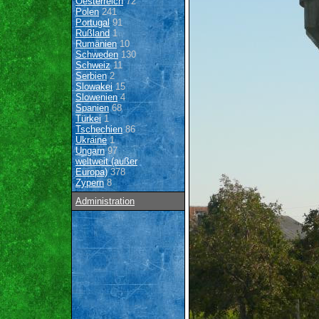
Oesterreich
72
Polen
241
Portugal
91
Rußland
1
Rumänien
10
Schweden
130
Schweiz
11
Serbien
2
Slowakei
15
Slowenien
4
Spanien
68
Türkei
1
Tschechien
86
Ukraine
1
Ungarn
97
weltweit (außer
Europa)
378
Zypern
8
Administration