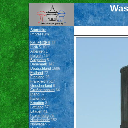
Was
Startseite
Impressum
KALENDER
22
LINKS
10
Albanien
1
Belgien
164
Bulgarien
5
Dänemark
142
Deutschland
1686
Estland
72
Finnland
25
Frankreich
517
Griechenland
9
Großbritannien
64
Irland
37
Italien
65
Kroatien
3
Lettland
57
Litauen
41
Luxemburg
75
Niederlande
152
Norwegen
6