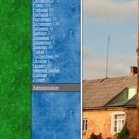
Oesterreich
72
Polen
241
Portugal
91
Rußland
1
Rumänien
10
Schweden
130
Schweiz
11
Serbien
2
Slowakei
15
Slowenien
4
Spanien
68
Türkei
1
Tschechien
86
Ukraine
1
Ungarn
97
weltweit (außer
Europa)
378
Zypern
8
Administration