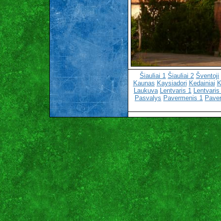
Šiauliai 1
Šiauliai 2
Šventoji
Kaunas
Kaysiadori
Kedainiai
K
Laukuva
Lentvaris 1
Lentvaris
Pasvalys
Pavermenis 1
Pave