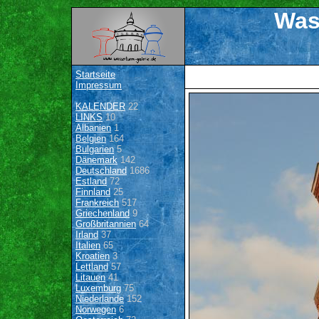
Was
Startseite
Impressum
KALENDER
22
LINKS
10
Albanien
1
Belgien
164
Bulgarien
5
Dänemark
142
Deutschland
1686
Estland
72
Finnland
25
Frankreich
517
Griechenland
9
Großbritannien
64
Irland
37
Italien
65
Kroatien
3
Lettland
57
Litauen
41
Luxemburg
75
Niederlande
152
Norwegen
6