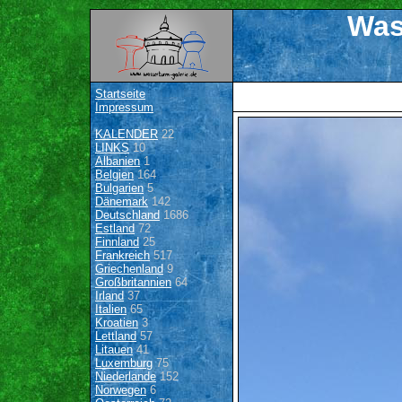
Was
Startseite
Impressum
KALENDER
22
LINKS
10
Albanien
1
Belgien
164
Bulgarien
5
Dänemark
142
Deutschland
1686
Estland
72
Finnland
25
Frankreich
517
Griechenland
9
Großbritannien
64
Irland
37
Italien
65
Kroatien
3
Lettland
57
Litauen
41
Luxemburg
75
Niederlande
152
Norwegen
6