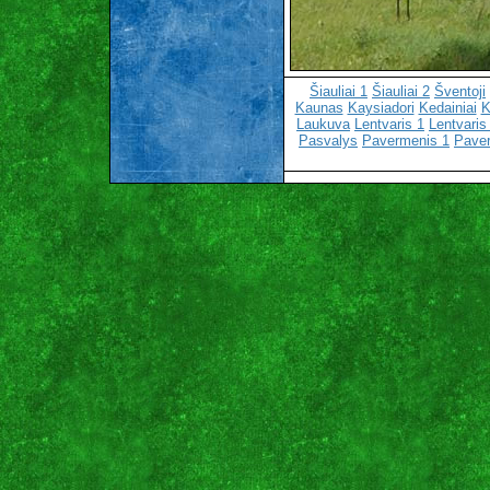
Šiauliai 1
Šiauliai 2
Šventoji
Kaunas
Kaysiadori
Kedainiai
K
Laukuva
Lentvaris 1
Lentvaris
Pasvalys
Pavermenis 1
Pave