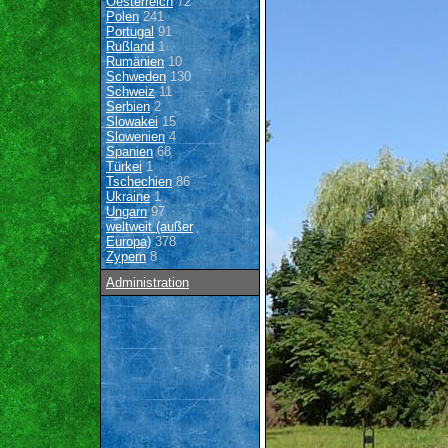
Oesterreich
72
Polen
241
Portugal
91
Rußland
1
Rumänien
10
Schweden
130
Schweiz
11
Serbien
2
Slowakei
15
Slowenien
4
Spanien
68
Türkei
1
Tschechien
86
Ukraine
1
Ungarn
97
weltweit (außer
Europa)
378
Zypern
8
Administration