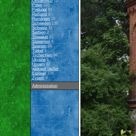
Oesterreich
72
Polen
241
Portugal
91
Rußland
1
Rumänien
10
Schweden
130
Schweiz
11
Serbien
2
Slowakei
15
Slowenien
4
Spanien
68
Türkei
1
Tschechien
86
Ukraine
1
Ungarn
97
weltweit (außer
Europa)
378
Zypern
8
Administration