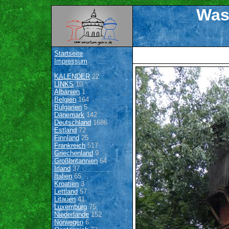
Was
Startseite
Impressum
KALENDER
22
LINKS
10
Albanien
1
Belgien
164
Bulgarien
5
Dänemark
142
Deutschland
1686
Estland
72
Finnland
25
Frankreich
517
Griechenland
9
Großbritannien
64
Irland
37
Italien
65
Kroatien
3
Lettland
57
Litauen
41
Luxemburg
75
Niederlande
152
Norwegen
6