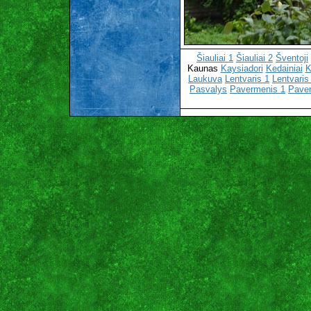
Šiauliai 1
Šiauliai 2
Šventoji
Kaunas
Kaysiadori
Kedainiai
K
Laukuva
Lentvaris 1
Lentvaris
Pasvalys
Pavermenis 1
Pave