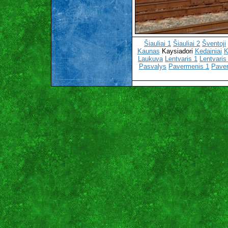
Šiauliai 1
Šiauliai 2
Šventoji
Kaunas
Kaysiadori
Kedainiai
K
Laukuva
Lentvaris 1
Lentvaris
Pasvalys
Pavermenis 1
Pave