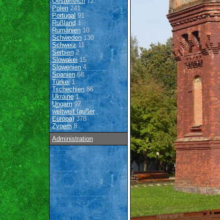
Oesterreich
72
Polen
241
Portugal
91
Rußland
1
Rumänien
10
Schweden
130
Schweiz
11
Serbien
2
Slowakei
15
Slowenien
4
Spanien
68
Türkei
1
Tschechien
86
Ukraine
1
Ungarn
97
weltweit (außer
Europa)
378
Zypern
8
Administration