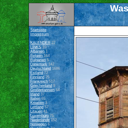
Was
Startseite
Impressum
KALENDER
22
LINKS
10
Albanien
1
Belgien
164
Bulgarien
5
Dänemark
142
Deutschland
1686
Estland
72
Finnland
25
Frankreich
517
Griechenland
9
Großbritannien
64
Irland
37
Italien
65
Kroatien
3
Lettland
57
Litauen
41
Luxemburg
75
Niederlande
152
Norwegen
6