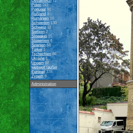
Oesterreich
72
Polen
241
Portugal
91
Rußland
1
Rumänien
10
Schweden
130
Schweiz
11
Serbien
2
Slowakei
15
Slowenien
4
Spanien
68
Türkei
1
Tschechien
86
Ukraine
1
Ungarn
97
weltweit (außer
Europa)
378
Zypern
8
Administration