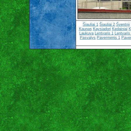
Šiauliai 1
Šiauliai 2
Šventoji
Kaunas
Kaysiadori
Kedainiai
K
Laukuva
Lentvaris 1
Lentvaris
Pasvalys
Pavermenis 1
Pave