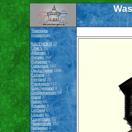
Was
Startseite
Impressum
KALENDER
22
LINKS
10
Albanien
1
Belgien
164
Bulgarien
5
Dänemark
142
Deutschland
1686
Estland
72
Finnland
25
Frankreich
517
Griechenland
9
Großbritannien
64
Irland
37
Italien
65
Kroatien
3
Lettland
57
Litauen
41
Luxemburg
75
Niederlande
152
Norwegen
6