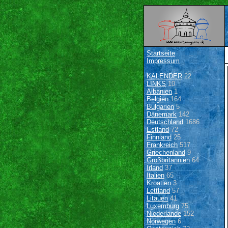
Startseite
Impressum
KALENDER
22
LINKS
10
Albanien
1
Belgien
164
Bulgarien
5
Dänemark
142
Deutschland
1686
Estland
72
Finnland
25
Frankreich
517
Griechenland
9
Großbritannien
64
Irland
37
Italien
65
Kroatien
3
Lettland
57
Litauen
41
Luxemburg
75
Niederlande
152
Norwegen
6