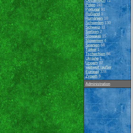
Oesterreich
72
Polen
241
Portugal
91
Rußland
1
Rumänien
10
Schweden
130
Schweiz
11
Serbien
2
Slowakei
15
Slowenien
4
Spanien
68
Türkei
1
Tschechien
86
Ukraine
1
Ungarn
97
weltweit (außer
Europa)
378
Zypern
8
Administration