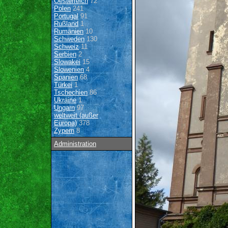
Oesterreich
72
Polen
241
Portugal
91
Rußland
1
Rumänien
10
Schweden
130
Schweiz
11
Serbien
2
Slowakei
15
Slowenien
4
Spanien
68
Türkei
1
Tschechien
86
Ukraine
1
Ungarn
97
weltweit (außer
Europa)
378
Zypern
8
Administration