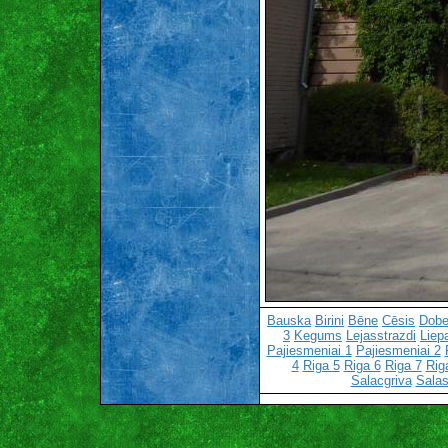
Bauska
Birini
Bēne
Cēsis
Dobe
3
Kegums
Lejasstrazdi
Liep
Pajiesmeniai 1
Pajiesmeniai 2
4
Riga 5
Riga 6
Riga 7
Rig
Salacgriva
Salas