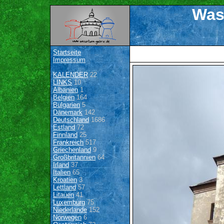
Was
Startseite
Impressum
KALENDER
22
LINKS
10
Albanien
1
Belgien
164
Bulgarien
5
Dänemark
142
Deutschland
1686
Estland
72
Finnland
25
Frankreich
517
Griechenland
9
Großbritannien
64
Irland
37
Italien
65
Kroatien
3
Lettland
57
Litauen
41
Luxemburg
75
Niederlande
152
Norwegen
6