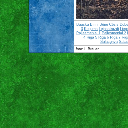
Bauska
Birini
Bēne
Cēsis
Dobe
3
Kegums
Lejasstrazdi
Liep
Pajiesmeniai 1
Pajiesmeniai 2
4
Riga 5
Riga 6
Riga 7
Rig
Salacgriva
Salas
foto: I. Bräuer