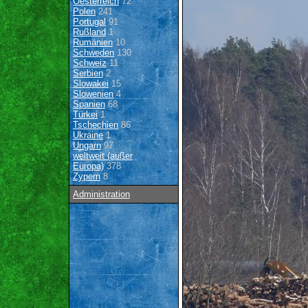
Oesterreich
72
Polen
241
Portugal
91
Rußland
1
Rumänien
10
Schweden
130
Schweiz
11
Serbien
2
Slowakei
15
Slowenien
4
Spanien
68
Türkei
1
Tschechien
86
Ukraine
1
Ungarn
97
weltweit (außer
Europa)
378
Zypern
8
Administration