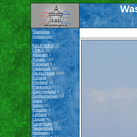
Was
Startseite
Impressum
KALENDER
22
LINKS
10
Albanien
1
Belgien
164
Bulgarien
5
Dänemark
142
Deutschland
1686
Estland
72
Finnland
25
Frankreich
517
Griechenland
9
Großbritannien
64
Irland
37
Italien
65
Kroatien
3
Lettland
57
Litauen
41
Luxemburg
75
Niederlande
152
Norwegen
6