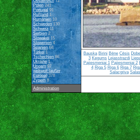
Oesterreich
72
Polen
241
Portugal
91
Rußland
1
Rumänien
10
Schweden
130
Schweiz
11
Serbien
2
Slowakei
15
Slowenien
4
Spanien
68
Türkei
1
Bauska
Birini
Bēne
Cēsis
Dobe
Tschechien
86
3
Kegums
Lejasstrazdi
Liep
Ukraine
1
Pajiesmeniai 1
Pajiesmeniai 2
Ungarn
97
4
Riga 5
Riga 6
Riga 7
Rig
weltweit (außer
Salacgriva
Salas
Europa)
378
Zypern
8
Administration