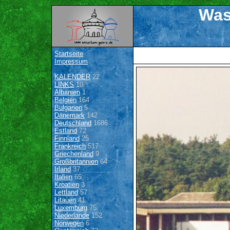
Was
Startseite
Impressum
KALENDER
22
LINKS
10
Albanien
1
Belgien
164
Bulgarien
5
Dänemark
142
Deutschland
1686
Estland
72
Finnland
25
Frankreich
517
Griechenland
9
Großbritannien
64
Irland
37
Italien
65
Kroatien
3
Lettland
57
Litauen
41
Luxemburg
75
Niederlande
152
Norwegen
6