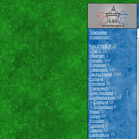
Startseite
Impressum
KALENDER
22
LINKS
10
Albanien
1
Belgien
164
Bulgarien
5
Dänemark
142
Deutschland
1686
Estland
72
Finnland
25
Frankreich
517
Griechenland
9
Großbritannien
64
•
England
58
•
Schottland
6
Irland
37
Italien
65
Kroatien
3
Lettland
57
Litauen
41
Luxemburg
75