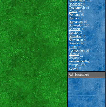
Niederlande
152
Norwegen
6
Oesterreich
72
Polen
241
Portugal
91
Rußland
1
Rumänien
10
Schweden
130
Schweiz
11
Serbien
2
Slowakei
15
Slowenien
4
Spanien
68
Türkei
1
Tschechien
86
Ukraine
1
Ungarn
97
weltweit (außer
Europa)
378
Zypern
8
Administration