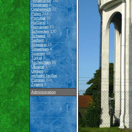
Niederlande
152
Norwegen
6
Oesterreich
72
Polen
241
Portugal
91
Rußland
1
Rumänien
10
Schweden
130
Schweiz
11
Serbien
2
Slowakei
15
Slowenien
4
Spanien
68
Türkei
1
Tschechien
86
Ukraine
1
Ungarn
97
weltweit (außer
Europa)
378
Zypern
8
Administration