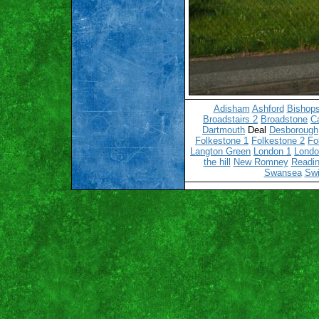
Adisham
Ashford
Bishops
Broadstairs 2
Broadstone
C
Dartmouth
Deal
Desborough
Folkestone 1
Folkestone 2
Fo
Langton Green
London 1
Londo
the hill
New Romney
Readin
Swansea
Sw