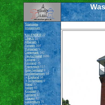
Was
Startseite
Impressum
KALENDER
22
LINKS
10
Albanien
1
Belgien
164
Bulgarien
5
Dänemark
142
Deutschland
1686
Estland
72
Finnland
25
Frankreich
517
Griechenland
9
Großbritannien
64
•
England
58
•
Schottland
6
Irland
37
Italien
65
Kroatien
3
Lettland
57
Litauen
41
Luxemburg
75