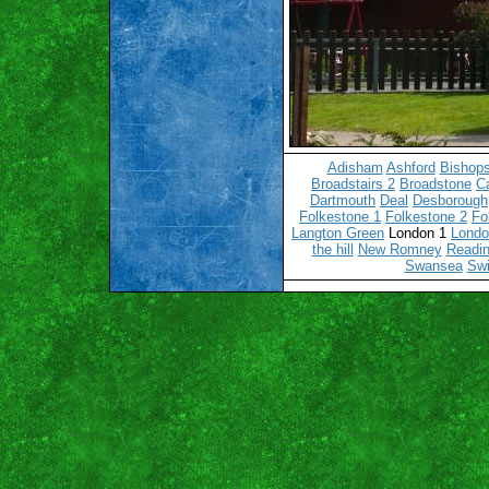
Adisham
Ashford
Bishops
Broadstairs 2
Broadstone
C
Dartmouth
Deal
Desborough
Folkestone 1
Folkestone 2
Fo
Langton Green
London 1
Londo
the hill
New Romney
Readin
Swansea
Sw