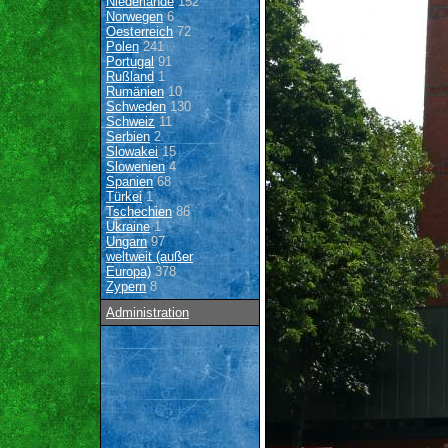
Niederlande
152
Norwegen
6
Oesterreich
72
Polen
241
Portugal
91
Rußland
1
Rumänien
10
Schweden
130
Schweiz
11
Serbien
2
Slowakei
15
Slowenien
4
Spanien
68
Türkei
1
Tschechien
86
Ukraine
1
Ungarn
97
weltweit (außer
Europa)
378
Zypern
8
Administration