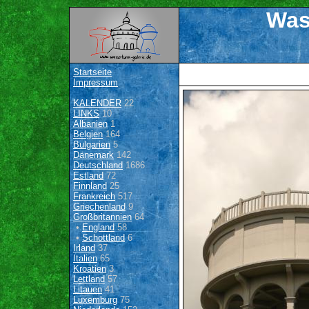
Was
Startseite
Impressum
KALENDER
22
LINKS
10
Albanien
1
Belgien
164
Bulgarien
5
Dänemark
142
Deutschland
1686
Estland
72
Finnland
25
Frankreich
517
Griechenland
9
Großbritannien
64
•
England
58
•
Schottland
6
Irland
37
Italien
65
Kroatien
3
Lettland
57
Litauen
41
Luxemburg
75