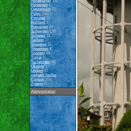
Niederlande
152
Norwegen
6
Oesterreich
72
Polen
241
Portugal
91
Rußland
1
Rumänien
10
Schweden
130
Schweiz
11
Serbien
2
Slowakei
15
Slowenien
4
Spanien
68
Türkei
1
Tschechien
86
Ukraine
1
Ungarn
97
weltweit (außer
Europa)
378
Zypern
8
Administration