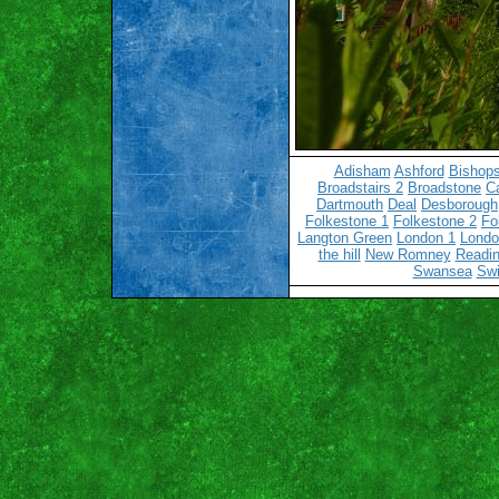
Adisham
Ashford
Bishops
Broadstairs 2
Broadstone
C
Dartmouth
Deal
Desborough
Folkestone 1
Folkestone 2
Fo
Langton Green
London 1
Londo
the hill
New Romney
Readin
Swansea
Sw