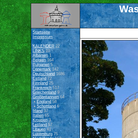
Was
Startseite
Impressum
KALENDER
22
LINKS
10
Albanien
1
Belgien
164
Bulgarien
5
Dänemark
142
Deutschland
1686
Estland
72
Finnland
25
Frankreich
517
Griechenland
9
Großbritannien
64
•
England
58
•
Schottland
6
Irland
37
Italien
65
Kroatien
3
Lettland
57
Litauen
41
Luxemburg
75