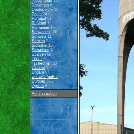
Niederlande
152
Norwegen
6
Oesterreich
72
Polen
241
Portugal
91
Rußland
1
Rumänien
10
Schweden
130
Schweiz
11
Serbien
2
Slowakei
15
Slowenien
4
Spanien
68
Türkei
1
Tschechien
86
Ukraine
1
Ungarn
97
weltweit (außer
Europa)
378
Zypern
8
Administration