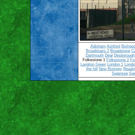
Adisham
Ashford
Bishops
Broadstairs 2
Broadstone
C
Dartmouth
Deal
Desborough
Folkestone 1
Folkestone 2
Fo
Langton Green
London 1
Londo
the hill
New Romney
Readin
Swansea
Sw