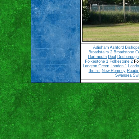
Adisham
Ashford
Bishops
Broadstairs 2
Broadstone
C
Dartmouth
Deal
Desborough
Folkestone 1
Folkestone 2
Fo
Langton Green
London 1
Londo
the hill
New Romney
Readin
Swansea
Sw