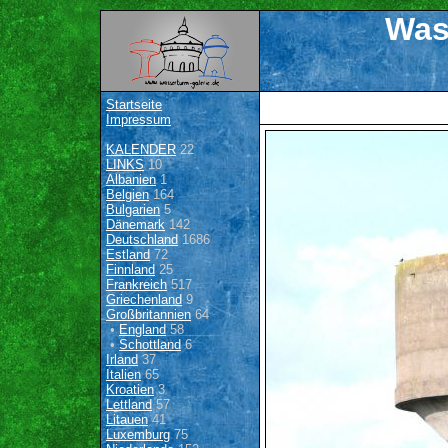
Was
Startseite
Impressum
KALENDER
22
LINKS
10
Albanien
1
Belgien
164
Bulgarien
5
Dänemark
142
Deutschland
1686
Estland
72
Finnland
25
Frankreich
517
Griechenland
9
Großbritannien
64
•
England
58
•
Schottland
6
Irland
37
Italien
65
Kroatien
3
Lettland
57
Litauen
41
Luxemburg
75