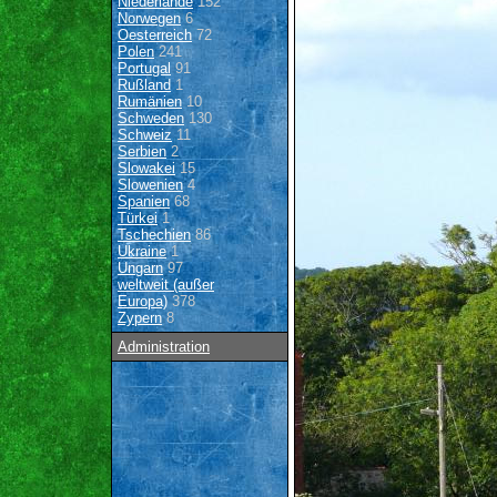
Niederlande
152
Norwegen
6
Oesterreich
72
Polen
241
Portugal
91
Rußland
1
Rumänien
10
Schweden
130
Schweiz
11
Serbien
2
Slowakei
15
Slowenien
4
Spanien
68
Türkei
1
Tschechien
86
Ukraine
1
Ungarn
97
weltweit (außer
Europa)
378
Zypern
8
Administration