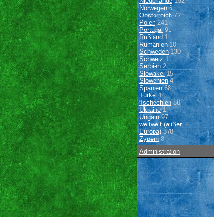
Niederlande
152
Norwegen
6
Oesterreich
72
Polen
241
Portugal
91
Rußland
1
Rumänien
10
Schweden
130
Schweiz
11
Serbien
2
Slowakei
15
Slowenien
4
Spanien
68
Türkei
1
Tschechien
86
Ukraine
1
Ungarn
97
weltweit (außer
Europa)
378
Zypern
8
Administration