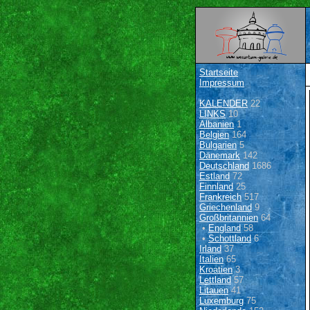
Startseite
Impressum
KALENDER
22
LINKS
10
Albanien
1
Belgien
164
Bulgarien
5
Dänemark
142
Deutschland
1686
Estland
72
Finnland
25
Frankreich
517
Griechenland
9
Großbritannien
64
•
England
58
•
Schottland
6
Irland
37
Italien
65
Kroatien
3
Lettland
57
Litauen
41
Luxemburg
75