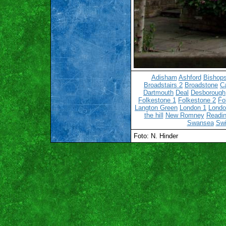
Adisham
Ashford
Bishops
Broadstairs 2
Broadstone
C
Dartmouth
Deal
Desborough
Folkestone 1
Folkestone 2
Fo
Langton Green
London 1
Londo
the hill
New Romney
Readin
Swansea
Sw
Foto: N. Hinder