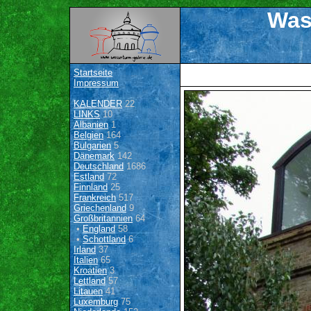
Was
Startseite
Impressum
KALENDER
22
LINKS
10
Albanien
1
Belgien
164
Bulgarien
5
Dänemark
142
Deutschland
1686
Estland
72
Finnland
25
Frankreich
517
Griechenland
9
Großbritannien
64
•
England
58
•
Schottland
6
Irland
37
Italien
65
Kroatien
3
Lettland
57
Litauen
41
Luxemburg
75