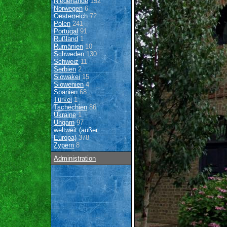
Niederlande
152
Norwegen
6
Oesterreich
72
Polen
241
Portugal
91
Rußland
1
Rumänien
10
Schweden
130
Schweiz
11
Serbien
2
Slowakei
15
Slowenien
4
Spanien
68
Türkei
1
Tschechien
86
Ukraine
1
Ungarn
97
weltweit (außer
Europa)
378
Zypern
8
Administration