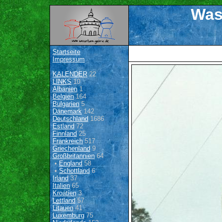
Was
Startseite
Impressum
KALENDER
22
LINKS
10
Albanien
1
Belgien
164
Bulgarien
5
Dänemark
142
Deutschland
1686
Estland
72
Finnland
25
Frankreich
517
Griechenland
9
Großbritannien
64
•
England
58
•
Schottland
6
Irland
37
Italien
65
Kroatien
3
Lettland
57
Litauen
41
Luxemburg
75