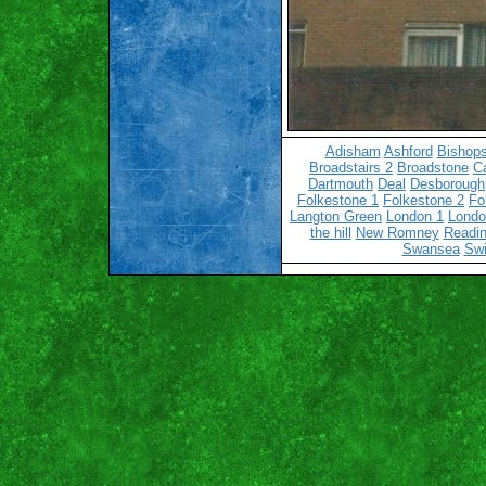
Adisham
Ashford
Bishops
Broadstairs 2
Broadstone
C
Dartmouth
Deal
Desborough
Folkestone 1
Folkestone 2
Fo
Langton Green
London 1
Londo
the hill
New Romney
Readin
Swansea
Sw