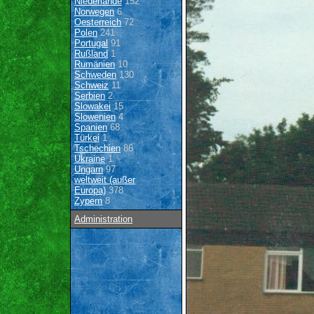
Niederlande
152
Norwegen
6
Oesterreich
72
Polen
241
Portugal
91
Rußland
1
Rumänien
10
Schweden
130
Schweiz
11
Serbien
2
Slowakei
15
Slowenien
4
Spanien
68
Türkei
1
Tschechien
86
Ukraine
1
Ungarn
97
weltweit (außer
Europa)
378
Zypern
8
Administration