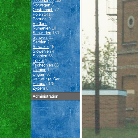
Niederlande
152
Norwegen
6
Oesterreich
72
Polen
241
Portugal
91
Rußland
1
Rumänien
10
Schweden
130
Schweiz
11
Serbien
2
Slowakei
15
Slowenien
4
Spanien
68
Türkei
1
Tschechien
86
Ukraine
1
Ungarn
97
weltweit (außer
Europa)
378
Zypern
8
Administration