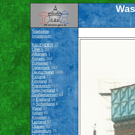
Was
Startseite
Impressum
KALENDER
22
LINKS
10
Albanien
1
Belgien
164
Bulgarien
5
Dänemark
142
Deutschland
1686
Estland
72
Finnland
25
Frankreich
517
Griechenland
9
Großbritannien
64
•
England
58
•
Schottland
6
Irland
37
Italien
65
Kroatien
3
Lettland
57
Litauen
41
Luxemburg
75