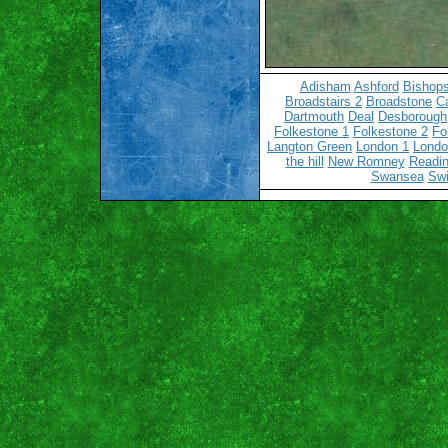
Adisham
Ashford
Bishops
Broadstairs 2
Broadstone
C
Dartmouth
Deal
Desborough
Folkestone 1
Folkestone 2
Fo
Langton Green
London 1
Londo
the hill
New Romney
Readin
Swansea
Sw