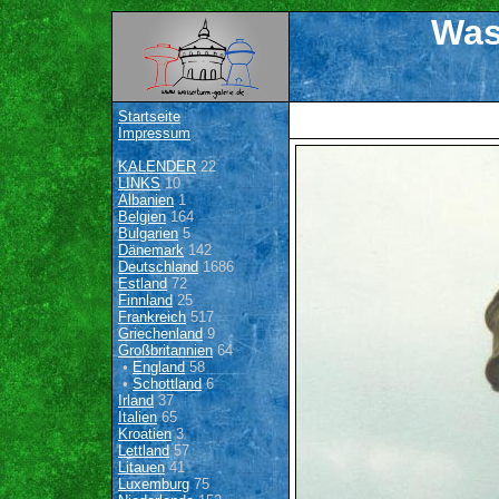
Was
Startseite
Impressum
KALENDER
22
LINKS
10
Albanien
1
Belgien
164
Bulgarien
5
Dänemark
142
Deutschland
1686
Estland
72
Finnland
25
Frankreich
517
Griechenland
9
Großbritannien
64
•
England
58
•
Schottland
6
Irland
37
Italien
65
Kroatien
3
Lettland
57
Litauen
41
Luxemburg
75