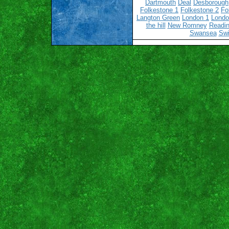
Dartmouth
Deal
Desborough
Folkestone 1
Folkestone 2
Fo
Langton Green
London 1
Londo
the hill
New Romney
Readin
Swansea
Sw