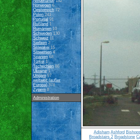
Niederlande
152
Norwegen
6
Oesterreich
72
Polen
241
Portugal
91
Rußland
1
Rumänien
10
Schweden
130
Schweiz
11
Serbien
2
Slowakei
15
Slowenien
4
Spanien
68
Türkei
1
Tschechien
86
Ukraine
1
Ungarn
97
weltweit (außer
Europa)
378
Zypern
8
Administration
Adisham
Ashford
Bishops
Broadstairs 2
Broadstone
C