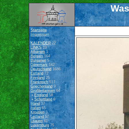
Was
Startseite
Impressum
KALENDER
22
LINKS
10
Albanien
1
Belgien
164
Bulgarien
5
Dänemark
142
Deutschland
1686
Estland
72
Finnland
25
Frankreich
517
Griechenland
9
Großbritannien
64
•
England
58
•
Schottland
6
Irland
37
Italien
65
Kroatien
3
Lettland
57
Litauen
41
Luxemburg
75