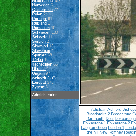
Niederlande
152
Norwegen
6
Oesterreich
72
Polen
241
Portugal
91
Rußland
1
Rumänien
10
Schweden
130
Schweiz
11
Serbien
2
Slowakei
15
Slowenien
4
Spanien
68
Türkei
1
Tschechien
86
Ukraine
1
Ungarn
97
weltweit (außer
Europa)
378
Zypern
8
Administration
Adisham
Ashford
Bishops
Broadstairs 2
Broadstone
C
Dartmouth
Deal
Desborough
Folkestone 1
Folkestone 2
Fo
Langton Green
London 1
Londo
the hill
New Romney
Readin