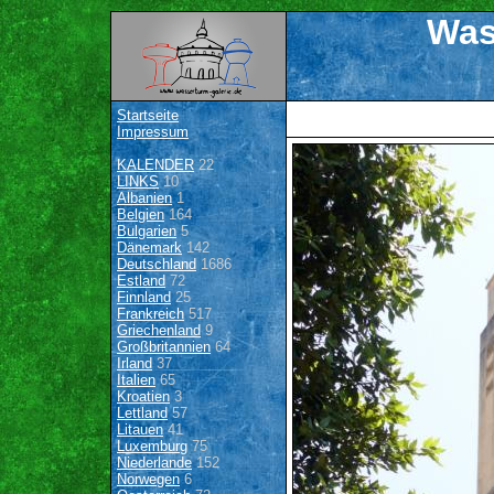
Was
Startseite
Impressum
KALENDER
22
LINKS
10
Albanien
1
Belgien
164
Bulgarien
5
Dänemark
142
Deutschland
1686
Estland
72
Finnland
25
Frankreich
517
Griechenland
9
Großbritannien
64
Irland
37
Italien
65
Kroatien
3
Lettland
57
Litauen
41
Luxemburg
75
Niederlande
152
Norwegen
6