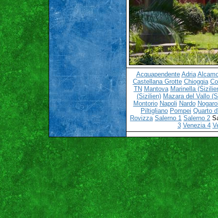
Acquapendente
Adria
Alcamo 
Castellana Grotte
Chioggia
C
TN
Mantova
Marinella (Sizilie
(Sizilien)
Mazara del Vallo (Si
Montorio
Napoli
Nardo
Nogaro
Piltigliano
Pompei
Quarto d'
Rovizza
Salerno 1
Salerno 2
Sa
3
Venezia 4
V