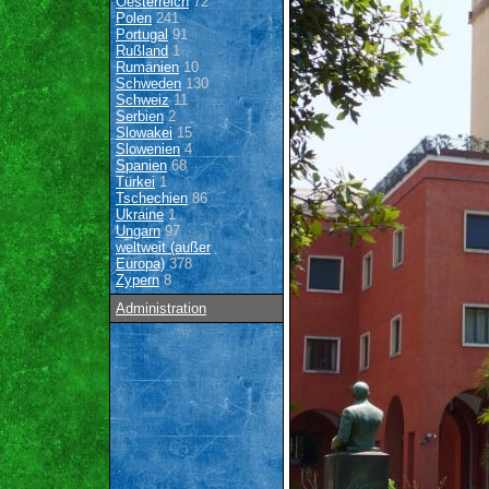
Oesterreich
72
Polen
241
Portugal
91
Rußland
1
Rumänien
10
Schweden
130
Schweiz
11
Serbien
2
Slowakei
15
Slowenien
4
Spanien
68
Türkei
1
Tschechien
86
Ukraine
1
Ungarn
97
weltweit (außer
Europa)
378
Zypern
8
Administration