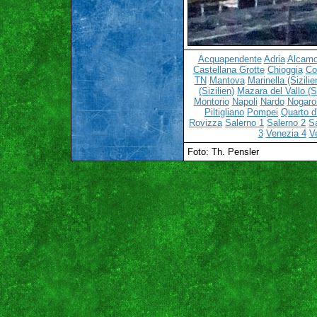
Acquapendente
Adria
Alcamo 
Castellana Grotte
Chioggia
C
TN
Mantova
Marinella (Sizilie
(Sizilien)
Mazara del Vallo (Si
Montorio
Napoli
Nardo
Nogaro
Piltigliano
Pompei
Quarto d'
Rovizza
Salerno 1
Salerno 2
S
3
Venezia 4
V
Foto: Th. Pensler