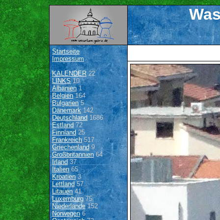
Was
Startseite
Impressum
KALENDER
22
LINKS
10
Albanien
1
Belgien
164
Bulgarien
5
Dänemark
142
Deutschland
1686
Estland
72
Finnland
25
Frankreich
517
Griechenland
9
Großbritannien
64
Irland
37
Italien
65
Kroatien
3
Lettland
57
Litauen
41
Luxemburg
75
Niederlande
152
Norwegen
6