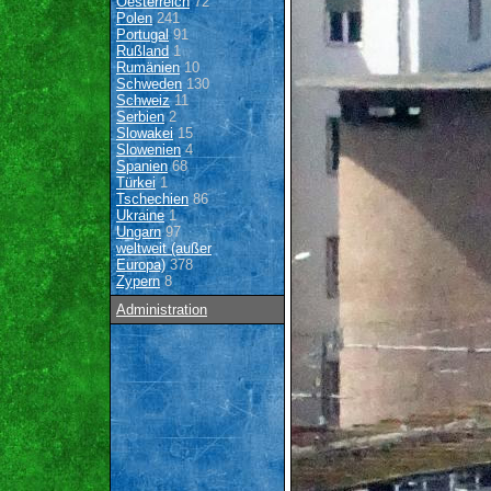
Oesterreich
72
Polen
241
Portugal
91
Rußland
1
Rumänien
10
Schweden
130
Schweiz
11
Serbien
2
Slowakei
15
Slowenien
4
Spanien
68
Türkei
1
Tschechien
86
Ukraine
1
Ungarn
97
weltweit (außer
Europa)
378
Zypern
8
Administration