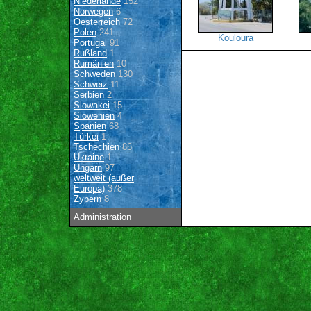
Niederlande
152
Norwegen
6
Oesterreich
72
Polen
241
Kouloura
Portugal
91
Rußland
1
Rumänien
10
Schweden
130
Schweiz
11
Serbien
2
Slowakei
15
Slowenien
4
Spanien
68
Türkei
1
Tschechien
86
Ukraine
1
Ungarn
97
weltweit (außer
Europa)
378
Zypern
8
Administration