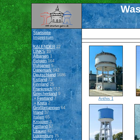
Was
Startseite
Impressum
KALENDER
22
LINKS
10
Albanien
1
Belgien
164
Bulgarien
5
Dänemark
142
Deutschland
1686
Estland
72
Finnland
25
Frankreich
517
Griechenland
9
•
Festland
7
Anthis 1
•
Kreta
2
Großbritannien
64
Irland
37
Italien
65
Kroatien
3
Lettland
57
Litauen
41
Luxemburg
75