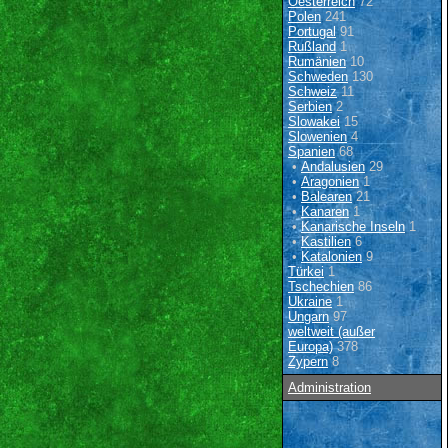
Oesterreich
72
Polen
241
Portugal
91
Rußland
1
Rumänien
10
Schweden
130
Schweiz
11
Serbien
2
Slowakei
15
Slowenien
4
Spanien
68
•
Andalusien
29
•
Aragonien
1
•
Balearen
21
•
Kanaren
1
•
Kanarische Inseln
1
•
Kastilien
6
•
Katalonien
9
Türkei
1
Tschechien
86
Ukraine
1
Ungarn
97
weltweit (außer
Europa)
378
Zypern
8
Administration