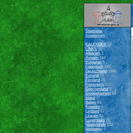
Startseite
Impressum
KALENDER
22
LINKS
10
Albanien
1
Belgien
164
Bulgarien
5
Dänemark
142
Deutschland
1686
Estland
72
Finnland
25
Frankreich
517
Griechenland
9
Großbritannien
64
Irland
37
Italien
65
Kroatien
3
Lettland
57
Litauen
41
Luxemburg
75
Niederlande
152
Norwegen
6