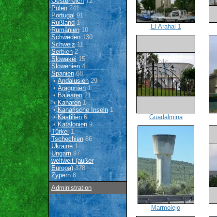
Oesterreich
72
Polen
241
Portugal
91
Rußland
1
El Arahal 1
Rumänien
10
Schweden
130
Schweiz
11
Serbien
2
Slowakei
15
Slowenien
4
Spanien
68
•
Andalusien
29
•
Aragonien
1
•
Balearen
21
•
Kanaren
1
•
Kanarische Inseln
1
•
Kastilien
6
Guadalmina
•
Katalonien
9
Türkei
1
Tschechien
86
Ukraine
1
Ungarn
97
weltweit (außer
Europa)
378
Zypern
8
Administration
Marmolejo