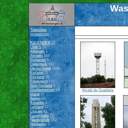
Was
Startseite
Impressum
KALENDER
22
LINKS
10
Albanien
1
Belgien
164
Bulgarien
5
Dänemark
142
Deutschland
1686
Estland
72
Finnland
25
Frankreich
517
Griechenland
9
Großbritannien
64
Alcalá de Guadaria
Irland
37
Italien
65
Kroatien
3
Lettland
57
Litauen
41
Luxemburg
75
Niederlande
152
Norwegen
6