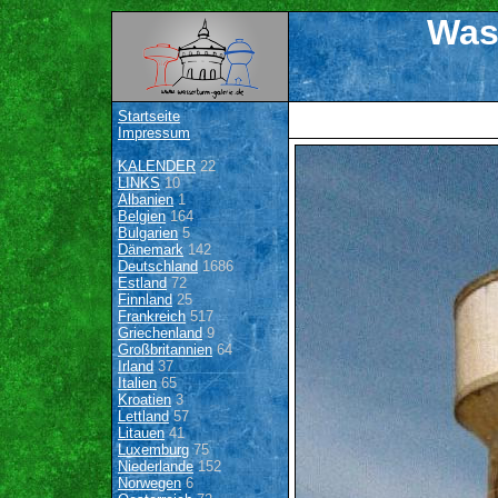
Was
Startseite
Impressum
KALENDER
22
LINKS
10
Albanien
1
Belgien
164
Bulgarien
5
Dänemark
142
Deutschland
1686
Estland
72
Finnland
25
Frankreich
517
Griechenland
9
Großbritannien
64
Irland
37
Italien
65
Kroatien
3
Lettland
57
Litauen
41
Luxemburg
75
Niederlande
152
Norwegen
6