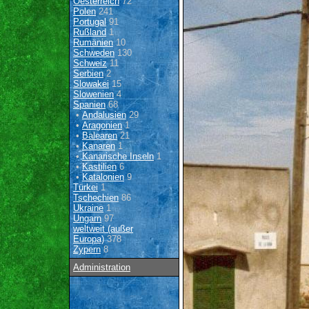
Oesterreich
72
Polen
241
Portugal
91
Rußland
1
Rumänien
10
Schweden
130
Schweiz
11
Serbien
2
Slowakei
15
Slowenien
4
Spanien
68
•
Andalusien
29
•
Aragonien
1
•
Balearen
21
•
Kanaren
1
•
Kanarische Inseln
1
•
Kastilien
6
•
Katalonien
9
Türkei
1
Tschechien
86
Ukraine
1
Ungarn
97
weltweit (außer
Europa)
378
Zypern
8
Administration