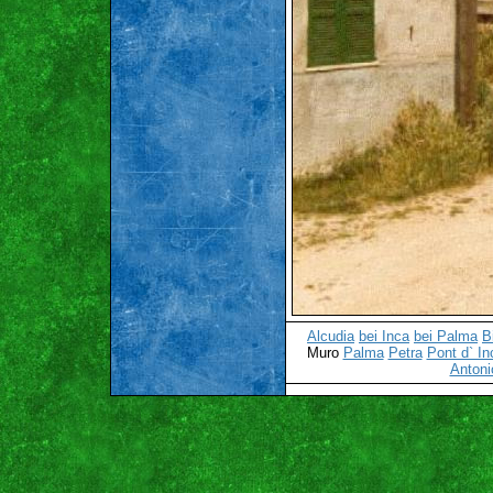
Alcudia
bei Inca
bei Palma
B
Muro
Palma
Petra
Pont d` In
Antonio