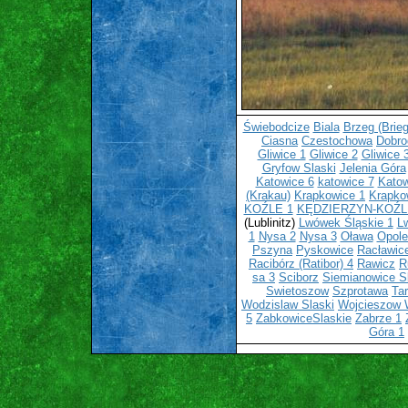
Świebodcize
Biala
Brzeg (Brieg
Ciasna
Czestochowa
Dobro
Gliwice 1
Gliwice 2
Gliwice 
Gryfow Slaski
Jelenia Góra
Katowice 6
katowice 7
Katow
(Krakau)
Krapkowice 1
Krapko
KOŹLE 1
KĘDZIERZYN-KOŹL
(Lublinitz)
Lwówek Śląskie 1
L
1
Nysa 2
Nysa 3
Oława
Opole
Pszyna
Pyskowice
Racławic
Racibórz (Ratibor) 4
Rawicz
R
sa 3
Sciborz
Siemianowice S
Swietoszow
Szprotawa
Ta
Wodzislaw Slaski
Wojcieszow
5
ZabkowiceSlaskie
Zabrze 1
Góra 1