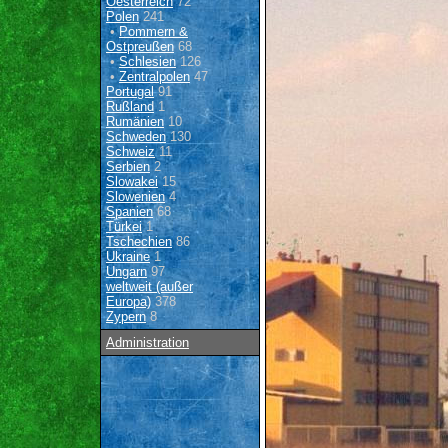
Oesterreich
72
Polen
241
•
Pommern &
Ostpreußen
68
•
Schlesien
126
•
Zentralpolen
47
Portugal
91
Rußland
1
Rumänien
10
Schweden
130
Schweiz
11
Serbien
2
Slowakei
15
Slowenien
4
Spanien
68
Türkei
1
Tschechien
86
Ukraine
1
Ungarn
97
weltweit (außer
Europa)
378
Zypern
8
Administration