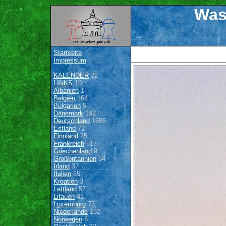
Was
Startseite
Impressum
KALENDER
22
LINKS
10
Albanien
1
Belgien
164
Bulgarien
5
Dänemark
142
Deutschland
1686
Estland
72
Finnland
25
Frankreich
517
Griechenland
9
Großbritannien
64
Irland
37
Italien
65
Kroatien
3
Lettland
57
Litauen
41
Luxemburg
75
Niederlande
152
Norwegen
6