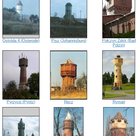
Ostróda 4 (Osterode)
Pisz (Johannisburg)
Połczyn Zdrój (Bad
Polzin)
Pyrzyce (Pyritz)
Recz
Rymań