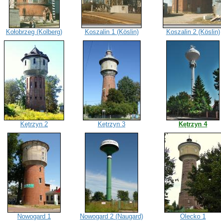
Kołobrzeg (Kolberg)
Koszalin 1 (Köslin)
Koszalin 2 (Köslin)
Kętrzyn 2
Kętrzyn 3
Kętrzyn 4
Nowogard 1
Nowogard 2 (Naugard)
Olecko 1