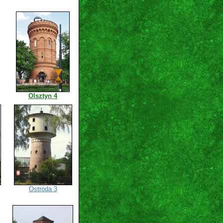
Olsztyn 4
Ostróda 3