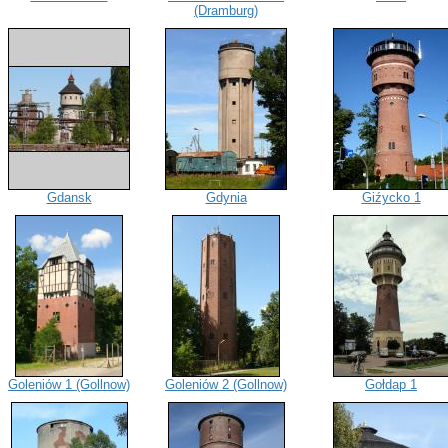
(Dramburg)
Gdansk
Gdynia
Giźycko 1
Goleniów 1 (Gollnow)
Goleniów 2 (Gollnow)
Gołdap 1