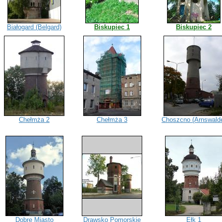
Białogard (Belgard)
Biskupiec 1
Biskupiec 2
Chełmża 2
Chełmża 3
Choszcno (Arnswald
Dobre Miasto
Drawsko Pomorskie
Ełk 1