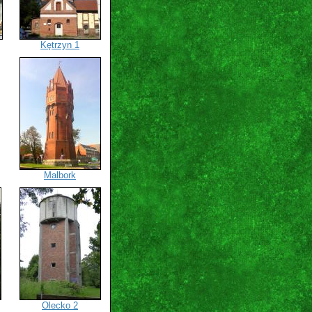
Kętrzyn 1
Malbork
Olecko 2