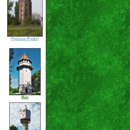
Pyrzyce (Pyritz)
Ryn