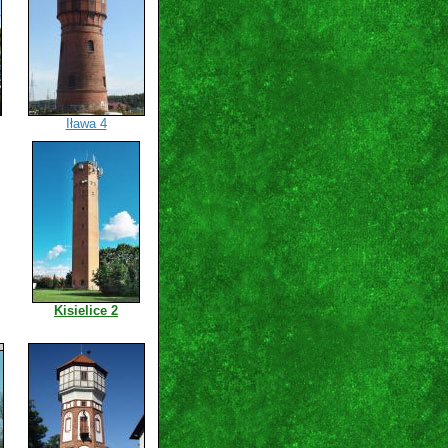
Iława 4
Kisielice 2