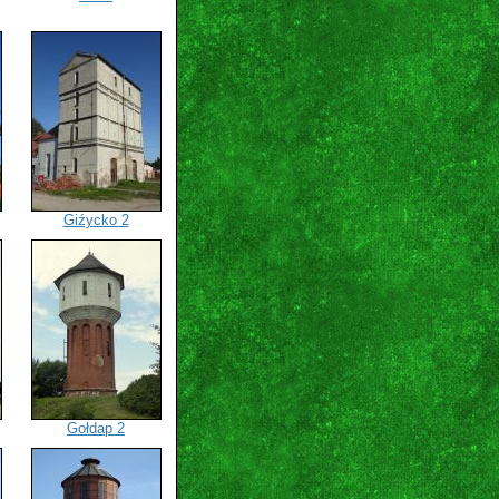
Giźycko 2
Gołdap 2