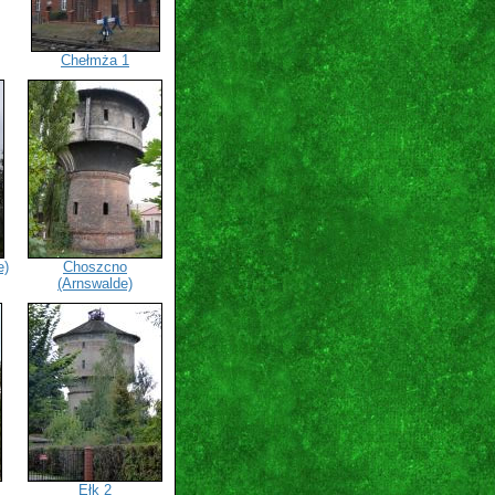
Chełmża 1
e)
Choszcno
(Arnswalde)
Ełk 2