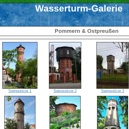
Wasserturm-Galerie
Pommern & Ostpreußen
Świnoujście 1
Świnoujście 2
Świnoujście 3