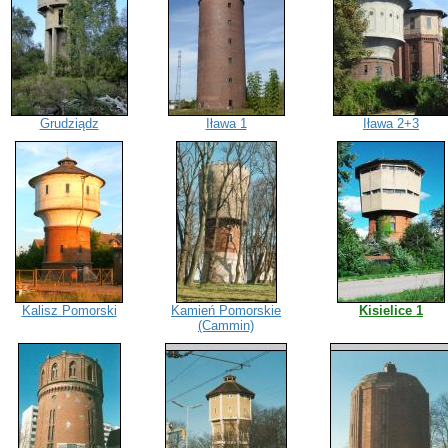
Grudziądz
Iława 1
Iława 2+3
Kalisz Pomorski
Kamień Pomorskie
Kisielice 1
(Cammin)