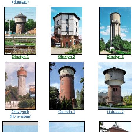
(Naugard)
Olsztyn 1
Olsztyn 2
Olsztyn 3
Olsztynek
Ostróda 1
Ostróda 2
(Hohenstein)