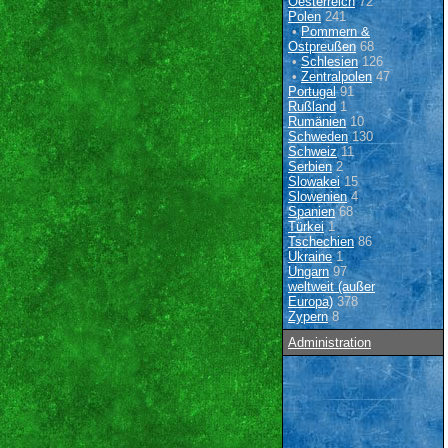
Oesterreich
72
Polen
241
•
Pommern &
Ostpreußen
68
•
Schlesien
126
•
Zentralpolen
47
Portugal
91
Rußland
1
Rumänien
10
Schweden
130
Schweiz
11
Serbien
2
Slowakei
15
Slowenien
4
Spanien
68
Türkei
1
Tschechien
86
Ukraine
1
Ungarn
97
weltweit (außer
Europa)
378
Zypern
8
Administration