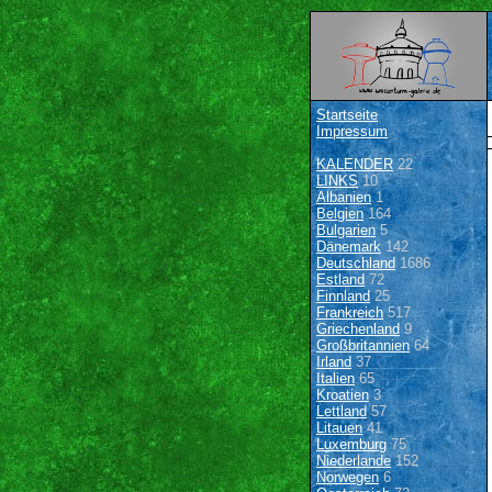
Startseite
Impressum
KALENDER
22
LINKS
10
Albanien
1
Belgien
164
Bulgarien
5
Dänemark
142
Deutschland
1686
Estland
72
Finnland
25
Frankreich
517
Griechenland
9
Großbritannien
64
Irland
37
Italien
65
Kroatien
3
Lettland
57
Litauen
41
Luxemburg
75
Niederlande
152
Norwegen
6