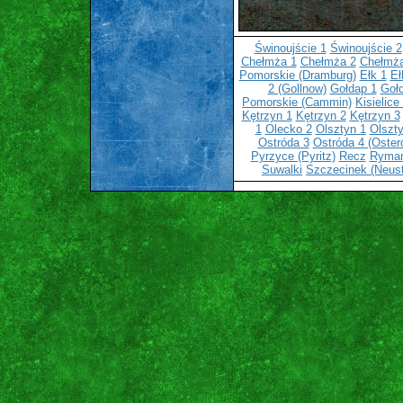
Świnoujście 1
Świnoujście 2
Chełmża 1
Chełmża 2
Chełmża
Pomorskie (Dramburg)
Ełk 1
Eł
2 (Gollnow)
Gołdap 1
Goł
Pomorskie (Cammin)
Kisielice
Kętrzyn 1
Kętrzyn 2
Kętrzyn 3
1
Olecko 2
Olsztyn 1
Olszty
Ostróda 3
Ostróda 4 (Oster
Pyrzyce (Pyritz)
Recz
Ryma
Suwalki
Szczecinek (Neust