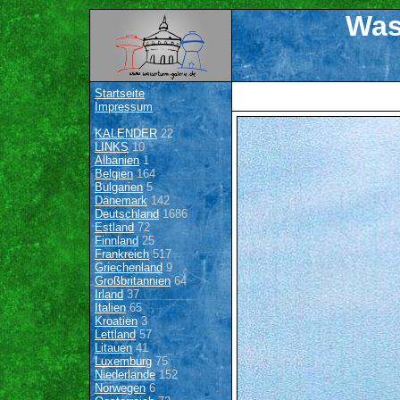
Was
Startseite
Impressum
KALENDER
22
LINKS
10
Albanien
1
Belgien
164
Bulgarien
5
Dänemark
142
Deutschland
1686
Estland
72
Finnland
25
Frankreich
517
Griechenland
9
Großbritannien
64
Irland
37
Italien
65
Kroatien
3
Lettland
57
Litauen
41
Luxemburg
75
Niederlande
152
Norwegen
6