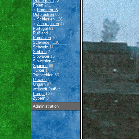
Oesterreich
72
Polen
241
•
Pommern &
Ostpreußen
68
•
Schlesien
126
•
Zentralpolen
47
Portugal
91
Rußland
1
Rumänien
10
Schweden
130
Schweiz
11
Serbien
2
Slowakei
15
Slowenien
4
Spanien
68
Türkei
1
Tschechien
86
Ukraine
1
Ungarn
97
weltweit (außer
Europa)
378
Zypern
8
Administration