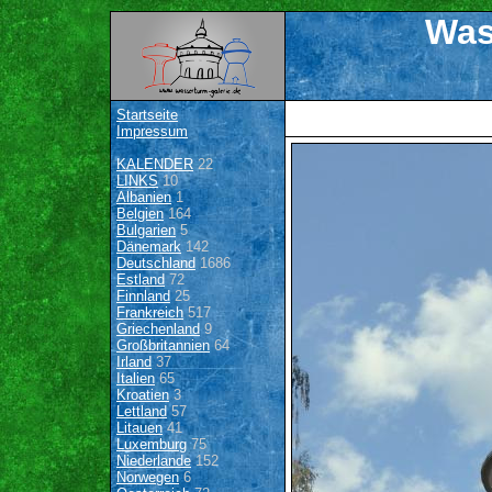
Was
Startseite
Impressum
KALENDER
22
LINKS
10
Albanien
1
Belgien
164
Bulgarien
5
Dänemark
142
Deutschland
1686
Estland
72
Finnland
25
Frankreich
517
Griechenland
9
Großbritannien
64
Irland
37
Italien
65
Kroatien
3
Lettland
57
Litauen
41
Luxemburg
75
Niederlande
152
Norwegen
6