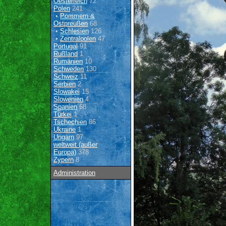
Oesterreich
72
Polen
241
•
Pommern &
Ostpreußen
68
•
Schlesien
126
•
Zentralpolen
47
Portugal
91
Rußland
1
Rumänien
10
Schweden
130
Schweiz
11
Serbien
2
Slowakei
15
Slowenien
4
Spanien
68
Türkei
1
Tschechien
86
Ukraine
1
Ungarn
97
weltweit (außer
Europa)
378
Zypern
8
Administration