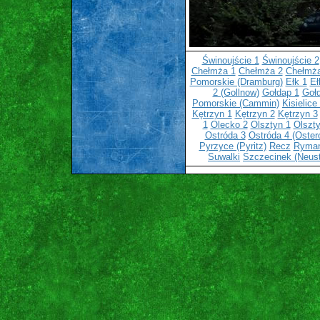
Świnoujście 1
Świnoujście 2
Chełmża 1
Chełmża 2
Chełmża
Pomorskie (Dramburg)
Ełk 1
Eł
2 (Gollnow)
Gołdap 1
Goł
Pomorskie (Cammin)
Kisielice
Kętrzyn 1
Kętrzyn 2
Kętrzyn 3
1
Olecko 2
Olsztyn 1
Olszty
Ostróda 3
Ostróda 4 (Oster
Pyrzyce (Pyritz)
Recz
Ryma
Suwalki
Szczecinek (Neust