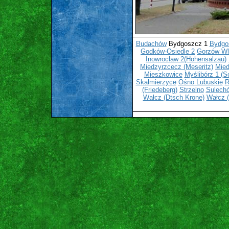
Budachów
Bydgoszcz 1
Bydgo
Godków-Osiedle 2
Gorzów Wl
Inowrocław 2(Hohensalzau)
Miedzyrzcecz (Meseritz)
Mied
Mieszkowice
Myślibórz 1 (So
Skalmierzyce
Ośno Lubuskie
R
(Friedeberg)
Strzelno
Sulechó
Wałcz (Dtsch Krone)
Wałcz (