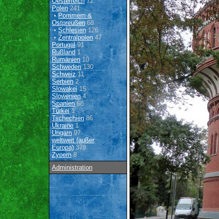
Oesterreich
72
Polen
241
•
Pommern &
Ostpreußen
68
•
Schlesien
126
•
Zentralpolen
47
Portugal
91
Rußland
1
Rumänien
10
Schweden
130
Schweiz
11
Serbien
2
Slowakei
15
Slowenien
4
Spanien
68
Türkei
1
Tschechien
86
Ukraine
1
Ungarn
97
weltweit (außer
Europa)
378
Zypern
8
Administration