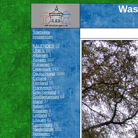
Was
Startseite
Impressum
KALENDER
22
LINKS
10
Albanien
1
Belgien
164
Bulgarien
5
Dänemark
142
Deutschland
1686
Estland
72
Finnland
25
Frankreich
517
Griechenland
9
Großbritannien
64
Irland
37
Italien
65
Kroatien
3
Lettland
57
Litauen
41
Luxemburg
75
Niederlande
152
Norwegen
6