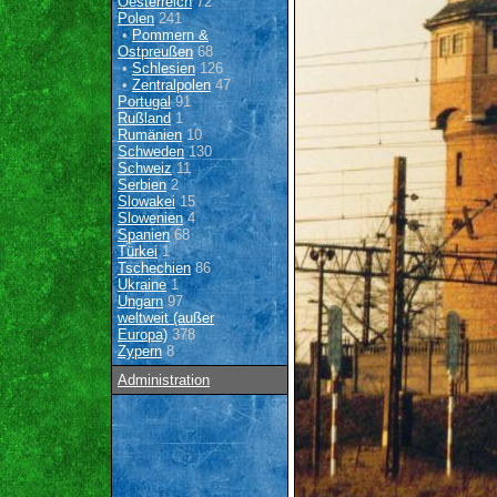
Oesterreich
72
Polen
241
•
Pommern &
Ostpreußen
68
•
Schlesien
126
•
Zentralpolen
47
Portugal
91
Rußland
1
Rumänien
10
Schweden
130
Schweiz
11
Serbien
2
Slowakei
15
Slowenien
4
Spanien
68
Türkei
1
Tschechien
86
Ukraine
1
Ungarn
97
weltweit (außer
Europa)
378
Zypern
8
Administration