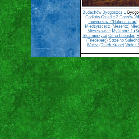
Budachów
Bydgoszcz 1
Bydgos
Godków-Osiedle 2
Gorzów Wl
Inowrocław 2(Hohensalzau)
Miedzyrzcecz (Meseritz)
Mied
Mieszkowice
Myślibórz 1 (So
Skalmierzyce
Ośno Lubuskie
R
(Friedeberg)
Strzelno
Sulechó
Wałcz (Dtsch Krone)
Wałcz (