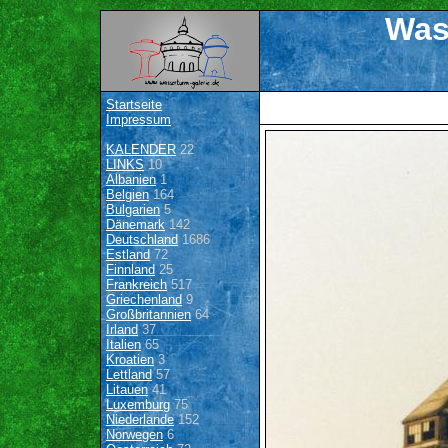
Was
Startseite
Impressum
KALENDER
22
LINKS
10
Albanien
1
Belgien
164
Bulgarien
5
Dänemark
142
Deutschland
1686
Estland
72
Finnland
25
Frankreich
517
Griechenland
9
Großbritannien
64
Irland
37
Italien
65
Kroatien
3
Lettland
57
Litauen
41
Luxemburg
75
Niederlande
152
Norwegen
6