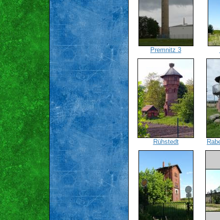
Premnitz 3
Rühstedt
Rabe