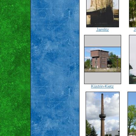
Jamlitz
J
Küstrin-Kietz