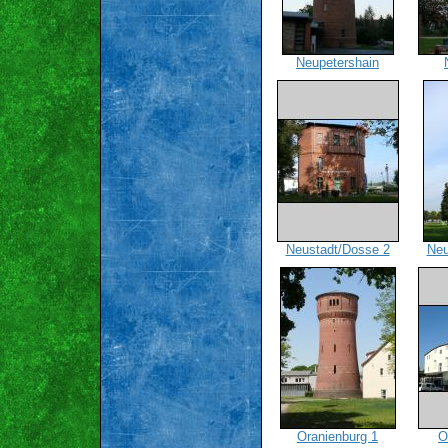
Neupetershain
Neustadt/Dosse 2
Neu
Oranienburg 1
O