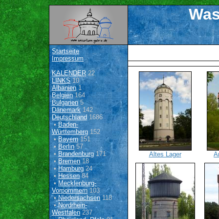
Was
Startseite
Impressum
KALENDER
22
LINKS
10
Albanien
1
Belgien
164
Bulgarien
5
Dänemark
142
Deutschland
1686
•
Baden-
Württemberg
152
•
Bayern
151
•
Berlin
57
•
Brandenburg
171
Altes Lager
A
•
Bremen
18
•
Hamburg
24
•
Hessen
84
•
Mecklenburg-
Vorpommern
103
•
Niedersachsen
118
•
Nordrhein-
Westfalen
237