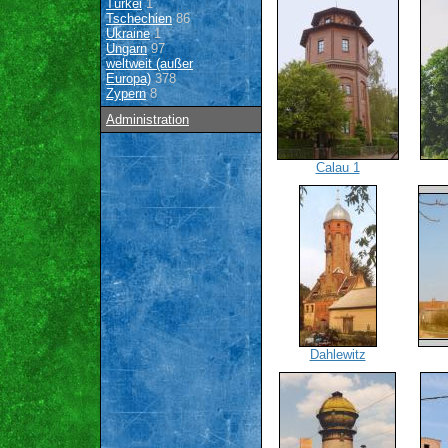
Türkei
1
Tschechien
86
Ukraine
1
Ungarn
97
weltweit (außer
Europa)
378
Zypern
8
Administration
Calau 1
Dahlewitz