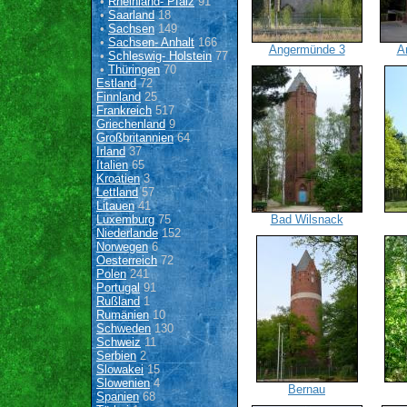
•
Rheinland- Pfalz
91
•
Saarland
18
•
Sachsen
149
•
Sachsen- Anhalt
166
Angermünde 3
A
•
Schleswig- Holstein
77
•
Thüringen
70
Estland
72
Finnland
25
Frankreich
517
Griechenland
9
Großbritannien
64
Irland
37
Italien
65
Kroatien
3
Lettland
57
Litauen
41
Luxemburg
75
Bad Wilsnack
Niederlande
152
Norwegen
6
Oesterreich
72
Polen
241
Portugal
91
Rußland
1
Rumänien
10
Schweden
130
Schweiz
11
Serbien
2
Slowakei
15
Slowenien
4
Bernau
Spanien
68