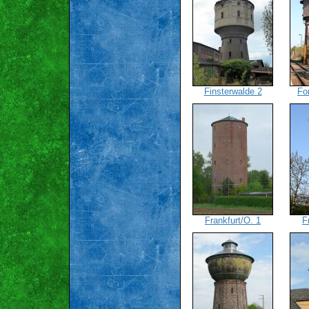
Finsterwalde 2
For
Frankfurt/O. 1
F