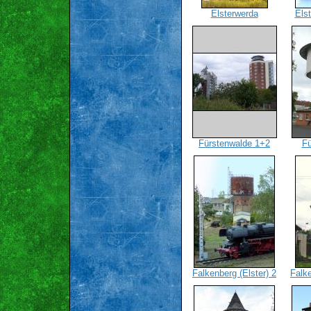
Elsterwerda
Els
Fürstenwalde 1+2
Fü
Falkenberg (Elster) 2
Falke