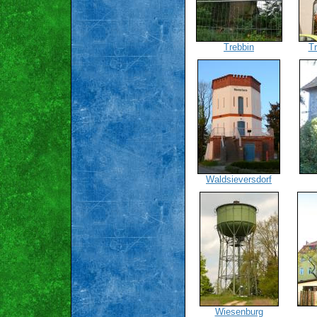
Trebbin
Tr
Waldsieversdorf
Wiesenburg