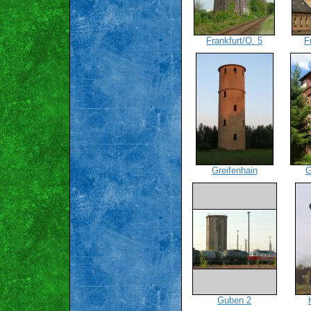
Frankfurt/O. 5
F
Greifenhain
G
Guben 2