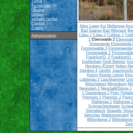
Türkei
1
Tschechien
86
Ukraine
1
Ungarn
97
weltweit (außer
Europa)
378
Altes Lager
Am Mellensee
Ama
Zypern
8
Bad Saarow
Bad Wilsnack
Bee
Calau 1
Calau 2
Cottbus 1
Cott
Administration
1
Eberswalde 2
Eberswal
Elsterwerda
Elsterwerda-
Fürstenwalde 3
Fürstenwerder
Finsterwalde 1
Finsterwald
Frankfurt/O. 2
Frankfurt/O.
Greifenhain
Groß Behnitz
Gro
Herzberg (Elster)
Hohen Ne
Jüterbog 4
Jamlitz
Joachimsth
Ketzin
Kloster Lehnin
Klos
Lübbenau 2
Lauchhammer
Lin
Müncheberg
Meyenburg
Mi
Neuruppin 2
Neustadt/Dosse 1
1
Oranienburg 2
Peitz
Perlebe
Premnitz 1
Premnitz 2
Premn
Rathenow 1
Rathenow 
Schmachtenhagen
Schwa
Sternebeck
Straupitz
Strau
Vetschau
Waldsieversdorf
W
Wittenberge 2
Wittenberge
Zern