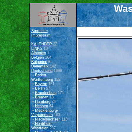
Was
Startseite
Impressum
KALENDER
22
LINKS
10
Albanien
1
Belgien
164
Bulgarien
5
Dänemark
142
Deutschland
1686
•
Baden-
Württemberg
152
•
Bayern
151
•
Berlin
57
•
Brandenburg
171
•
Bremen
18
•
Hamburg
24
•
Hessen
84
•
Mecklenburg-
Vorpommern
103
•
Niedersachsen
118
•
Nordrhein-
Westfalen
237