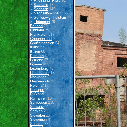
•
Rheinland- Pfalz
91
•
Saarland
18
•
Sachsen
149
•
Sachsen- Anhalt
166
•
Schleswig- Holstein
77
•
Thüringen
70
Estland
72
Finnland
25
Frankreich
517
Griechenland
9
Großbritannien
64
Irland
37
Italien
65
Kroatien
3
Lettland
57
Litauen
41
Luxemburg
75
Niederlande
152
Norwegen
6
Oesterreich
72
Polen
241
Portugal
91
Rußland
1
Rumänien
10
Schweden
130
Schweiz
11
Serbien
2
Slowakei
15
Slowenien
4
Spanien
68