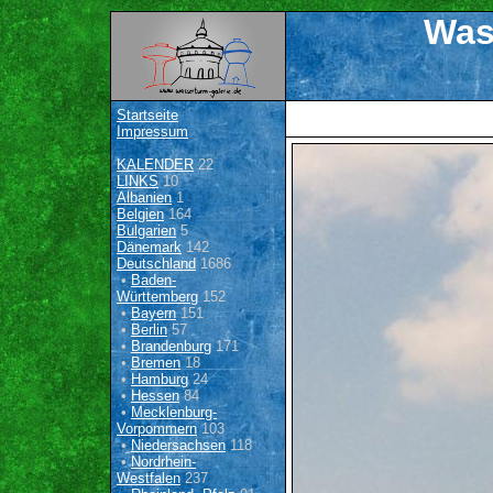
Was
Startseite
Impressum
KALENDER
22
LINKS
10
Albanien
1
Belgien
164
Bulgarien
5
Dänemark
142
Deutschland
1686
•
Baden-
Württemberg
152
•
Bayern
151
•
Berlin
57
•
Brandenburg
171
•
Bremen
18
•
Hamburg
24
•
Hessen
84
•
Mecklenburg-
Vorpommern
103
•
Niedersachsen
118
•
Nordrhein-
Westfalen
237