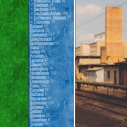
•
Rheinland- Pfalz
91
•
Saarland
18
•
Sachsen
149
•
Sachsen- Anhalt
166
•
Schleswig- Holstein
77
•
Thüringen
70
Estland
72
Finnland
25
Frankreich
517
Griechenland
9
Großbritannien
64
Irland
37
Italien
65
Kroatien
3
Lettland
57
Litauen
41
Luxemburg
75
Niederlande
152
Norwegen
6
Oesterreich
72
Polen
241
Portugal
91
Rußland
1
Rumänien
10
Schweden
130
Schweiz
11
Serbien
2
Slowakei
15
Slowenien
4
Spanien
68