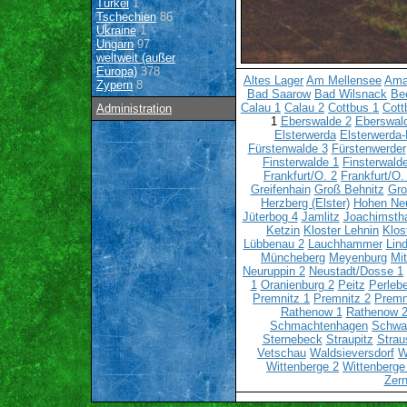
Türkei
1
Tschechien
86
Ukraine
1
Ungarn
97
weltweit (außer
Europa)
378
Altes Lager
Am Mellensee
Ama
Zypern
8
Bad Saarow
Bad Wilsnack
Bee
Calau 1
Calau 2
Cottbus 1
Cott
Administration
1
Eberswalde 2
Eberswal
Elsterwerda
Elsterwerda-
Fürstenwalde 3
Fürstenwerder
Finsterwalde 1
Finsterwald
Frankfurt/O. 2
Frankfurt/O.
Greifenhain
Groß Behnitz
Gro
Herzberg (Elster)
Hohen Ne
Jüterbog 4
Jamlitz
Joachimsth
Ketzin
Kloster Lehnin
Klos
Lübbenau 2
Lauchhammer
Lin
Müncheberg
Meyenburg
Mi
Neuruppin 2
Neustadt/Dosse 1
1
Oranienburg 2
Peitz
Perlebe
Premnitz 1
Premnitz 2
Premn
Rathenow 1
Rathenow 
Schmachtenhagen
Schwa
Sternebeck
Straupitz
Strau
Vetschau
Waldsieversdorf
W
Wittenberge 2
Wittenberge
Zern