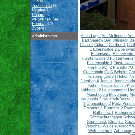
Türkei
1
Tschechien
86
Ukraine
1
Ungarn
97
weltweit (außer
Europa)
378
Zypern
8
Altes Lager
Am Mellensee
Ama
Administration
Bad Saarow
Bad Wilsnack
Bee
Calau 1
Calau 2
Cottbus 1
Cott
1
Eberswalde 2
Eberswal
Elsterwerda
Elsterwerda-
Fürstenwalde 3
Fürstenwerder
Finsterwalde 1
Finsterwald
Frankfurt/O. 2
Frankfurt/O.
Greifenhain
Groß Behnitz
Gro
Herzberg (Elster)
Hohen Ne
Jüterbog 4
Jamlitz
Joachimsth
Ketzin
Kloster Lehnin
Klos
Lübbenau 2
Lauchhammer
Lin
Müncheberg
Meyenburg
Mi
Neuruppin 2
Neustadt/Dosse 1
1
Oranienburg 2
Peitz
Perlebe
Premnitz 1
Premnitz 2
Premn
Rathenow 1
Rathenow 
Schmachtenhagen
Schwa
Sternebeck
Straupitz
Strau
Vetschau
Waldsieversdorf
W
Wittenberge 2
Wittenberge