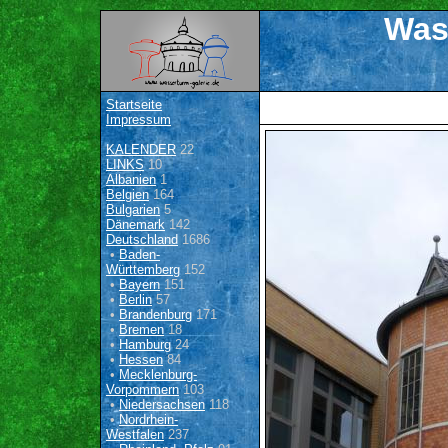
Was
Startseite
Impressum
KALENDER
22
LINKS
10
Albanien
1
Belgien
164
Bulgarien
5
Dänemark
142
Deutschland
1686
•
Baden-
Württemberg
152
•
Bayern
151
•
Berlin
57
•
Brandenburg
171
•
Bremen
18
•
Hamburg
24
•
Hessen
84
•
Mecklenburg-
Vorpommern
103
•
Niedersachsen
118
•
Nordrhein-
Westfalen
237