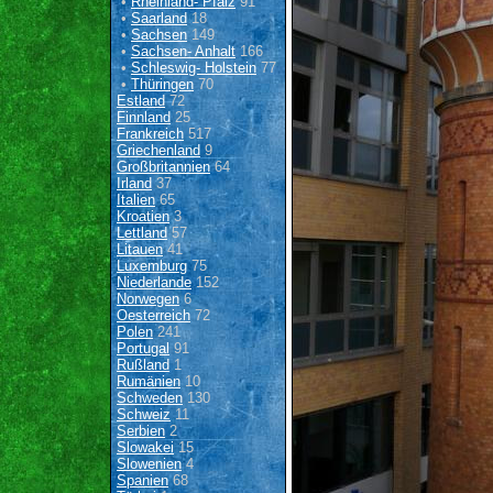
•
Rheinland- Pfalz
91
•
Saarland
18
•
Sachsen
149
•
Sachsen- Anhalt
166
•
Schleswig- Holstein
77
•
Thüringen
70
Estland
72
Finnland
25
Frankreich
517
Griechenland
9
Großbritannien
64
Irland
37
Italien
65
Kroatien
3
Lettland
57
Litauen
41
Luxemburg
75
Niederlande
152
Norwegen
6
Oesterreich
72
Polen
241
Portugal
91
Rußland
1
Rumänien
10
Schweden
130
Schweiz
11
Serbien
2
Slowakei
15
Slowenien
4
Spanien
68