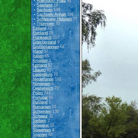
•
Rheinland- Pfalz
91
•
Saarland
18
•
Sachsen
149
•
Sachsen- Anhalt
166
•
Schleswig- Holstein
77
•
Thüringen
70
Estland
72
Finnland
25
Frankreich
517
Griechenland
9
Großbritannien
64
Irland
37
Italien
65
Kroatien
3
Lettland
57
Litauen
41
Luxemburg
75
Niederlande
152
Norwegen
6
Oesterreich
72
Polen
241
Portugal
91
Rußland
1
Rumänien
10
Schweden
130
Schweiz
11
Serbien
2
Slowakei
15
Slowenien
4
Spanien
68