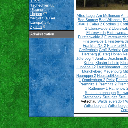
Türkei
1
Tschechien
86
Ukraine
1
Ungarn
97
Altes Lager
Am Mellensee
Ama
weltweit (außer
Bad Saarow
Bad Wilsnack
Bee
Europa)
378
Calau 1
Calau 2
Cottbus 1
Cott
Zypern
8
1
Eberswalde 2
Eberswal
Elsterwerda
Elsterwerda-
Administration
Fürstenwalde 3
Fürstenwerder
Finsterwalde 1
Finsterwald
Frankfurt/O. 2
Frankfurt/O.
Greifenhain
Groß Behnitz
Gro
Herzberg (Elster)
Hohen Ne
Jüterbog 4
Jamlitz
Joachimsth
Ketzin
Kloster Lehnin
Klos
Lübbenau 2
Lauchhammer
Lin
Müncheberg
Meyenburg
Mi
Neuruppin 2
Neustadt/Dosse 1
1
Oranienburg 2
Peitz
Perlebe
Premnitz 1
Premnitz 2
Premn
Rathenow 1
Rathenow 
Schmachtenhagen
Schwa
Sternebeck
Straupitz
Strau
Vetschau
Waldsieversdorf
W
Wittenberge 2
Wittenberge
Zern