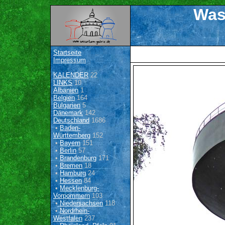
Was
Startseite
Impressum
KALENDER
22
LINKS
10
Albanien
1
Belgien
164
Bulgarien
5
Dänemark
142
Deutschland
1686
•
Baden-
Württemberg
152
•
Bayern
151
•
Berlin
57
•
Brandenburg
171
•
Bremen
18
•
Hamburg
24
•
Hessen
84
•
Mecklenburg-
Vorpommern
103
•
Niedersachsen
118
•
Nordrhein-
Westfalen
237