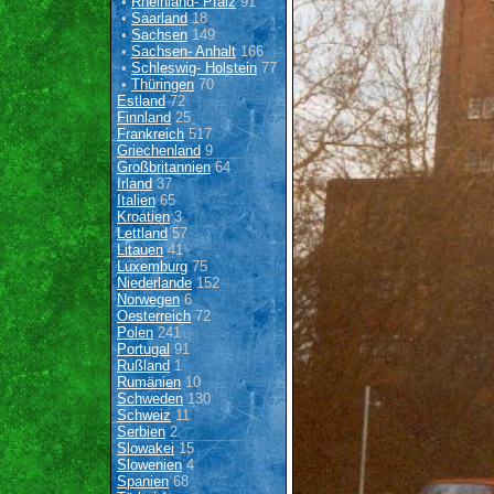
•
Rheinland- Pfalz
91
•
Saarland
18
•
Sachsen
149
•
Sachsen- Anhalt
166
•
Schleswig- Holstein
77
•
Thüringen
70
Estland
72
Finnland
25
Frankreich
517
Griechenland
9
Großbritannien
64
Irland
37
Italien
65
Kroatien
3
Lettland
57
Litauen
41
Luxemburg
75
Niederlande
152
Norwegen
6
Oesterreich
72
Polen
241
Portugal
91
Rußland
1
Rumänien
10
Schweden
130
Schweiz
11
Serbien
2
Slowakei
15
Slowenien
4
Spanien
68