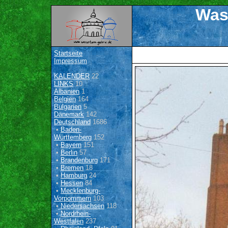
Was
Startseite
Impressum
KALENDER
22
LINKS
10
Albanien
1
Belgien
164
Bulgarien
5
Dänemark
142
Deutschland
1686
•
Baden-
Württemberg
152
•
Bayern
151
•
Berlin
57
•
Brandenburg
171
•
Bremen
18
•
Hamburg
24
•
Hessen
84
•
Mecklenburg-
Vorpommern
103
•
Niedersachsen
118
•
Nordrhein-
Westfalen
237