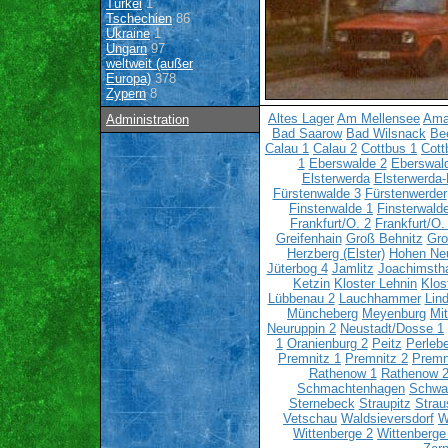
Türkei
1
Tschechien
86
Ukraine
1
Ungarn
97
weltweit (außer
Europa)
378
Zypern
8
Altes Lager
Am Mellensee
Ama
Administration
Bad Saarow
Bad Wilsnack
Bee
Calau 1
Calau 2
Cottbus 1
Cott
1
Eberswalde 2
Eberswal
Elsterwerda
Elsterwerda-
Fürstenwalde 3
Fürstenwerder
Finsterwalde 1
Finsterwald
Frankfurt/O. 2
Frankfurt/O.
Greifenhain
Groß Behnitz
Gro
Herzberg (Elster)
Hohen Ne
Jüterbog 4
Jamlitz
Joachimsth
Ketzin
Kloster Lehnin
Klos
Lübbenau 2
Lauchhammer
Lin
Müncheberg
Meyenburg
Mi
Neuruppin 2
Neustadt/Dosse 1
1
Oranienburg 2
Peitz
Perlebe
Premnitz 1
Premnitz 2
Premn
Rathenow 1
Rathenow 
Schmachtenhagen
Schwa
Sternebeck
Straupitz
Strau
Vetschau
Waldsieversdorf
W
Wittenberge 2
Wittenberge